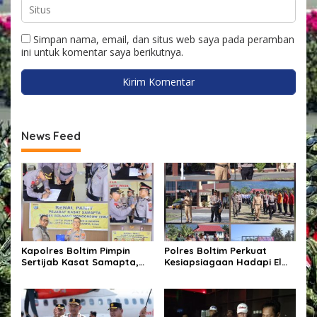
Simpan nama, email, dan situs web saya pada peramban
ini untuk komentar saya berikutnya.
News Feed
Kapolres Boltim Pimpin
Polres Boltim Perkuat
Sertijab Kasat Samapta,
Kesiapsiagaan Hadapi El
Wujud Regenerasi
Nino, Gelar Apel Pasukan
Kepemimpinan dan
Bersama Lintas Instansi
Penguatan Pelayanan
Kepolisian