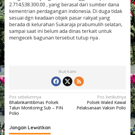
2.714.538.300.00 , yang berasal dari sumber dana
kementrian perdagangan indonesia. Di duga tidak
sesuai dgn keadaan objek pasar rakyat yang
berada di kelurahan Sukaraja prabumulih selatan,
sampai saat ini belum ada dinas terkait untuk
mengecek bagunan tersebut tutup nya .
Ikuti Kami
N
Pos sebelumnya
Pos berikutnya
Bhabinkamtibmas Polsek
Polsek Waled Kawal
a
Talun Monitoring Sub – PIN
Pelaksanaan Vaksin Polio
v
Polio
i
Jangan Lewatkan
g