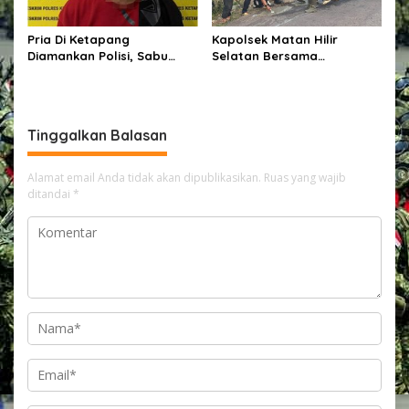
Pria Di Ketapang
Kapolsek Matan Hilir
Diamankan Polisi, Sabu
Selatan Bersama
Seberat 62,20 Turut Disita
Forkopimcam Laksanakan
Bakti Sosial Penambalan
Jalan Berlubang Demi
Keselamatan Pengguna
Tinggalkan Balasan
Jalan
Alamat email Anda tidak akan dipublikasikan.
Ruas yang wajib
ditandai
*