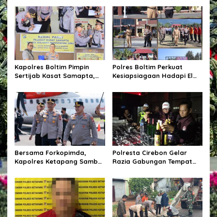
a
s
i
p
o
Kapolres Boltim Pimpin
Polres Boltim Perkuat
s
Sertijab Kasat Samapta,
Kesiapsiagaan Hadapi El
Wujud Regenerasi
Nino, Gelar Apel Pasukan
Kepemimpinan dan
Bersama Lintas Instansi
Penguatan Pelayanan
Kepolisian
Bersama Forkopimda,
Polresta Cirebon Gelar
Kapolres Ketapang Sambut
Razia Gabungan Tempat
Kedatangan Kapolda
Hiburan Malam,
Kalbar di Bumi Ale-Ale
Kabupaten Ketapang