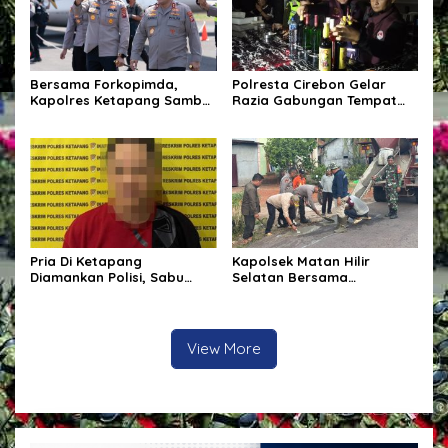
Bersama Forkopimda,
Polresta Cirebon Gelar
Kapolres Ketapang Sambut
Razia Gabungan Tempat
Kedatangan Kapolda
Hiburan Malam,
Kalbar di Bumi Ale-Ale
Kabupaten Ketapang
Pria Di Ketapang
Kapolsek Matan Hilir
Diamankan Polisi, Sabu
Selatan Bersama
Seberat 62,20 Turut Disita
Forkopimcam Laksanakan
Bakti Sosial Penambalan
Jalan Berlubang Demi
Keselamatan Pengguna
View More
Jalan