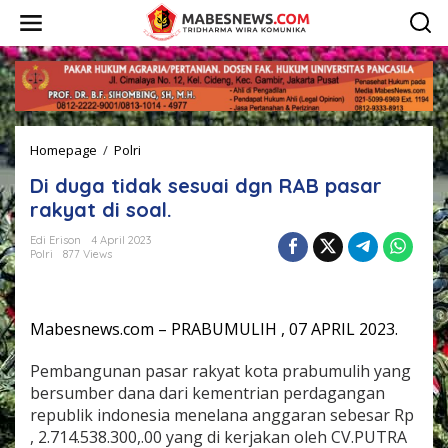
L
e
w
a
t
i
k
e
Homepage
/
Polri
D
k
i
o
Di duga tidak sesuai dgn RAB pasar
d
n
u
t
rakyat di soal.
g
e
a
n
Edi Erison
4 April 2023
Polri
877 Views
t
i
d
a
Mabesnews.com – PRABUMULIH , 07 APRIL 2023.
k
s
e
Pembangunan pasar rakyat kota prabumulih yang
s
bersumber dana dari kementrian perdagangan
u
republik indonesia menelana anggaran sebesar Rp
a
, 2.714.538.300,.00 yang di kerjakan oleh CV.PUTRA
i