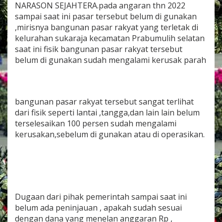
d
NARASON SEJAHTERA.pada angaran thn 2022
g
sampai saat ini pasar tersebut belum di gunakan
n
,mirisnya bangunan pasar rakyat yang terletak di
R
kelurahan sukaraja kecamatan Prabumulih selatan
A
saat ini fisik bangunan pasar rakyat tersebut
B
p
belum di gunakan sudah mengalami kerusak parah
a
s
a
r
bangunan pasar rakyat tersebut sangat terlihat
r
a
dari fisik seperti lantai ,tangga,dan lain lain belum
k
terselesaikan 100 persen sudah mengalami
y
kerusakan,sebelum di gunakan atau di operasikan.
a
t
d
i
s
o
a
Dugaan dari pihak pemerintah sampai saat ini
l
belum ada peninjauan , apakah sudah sesuai
.
dengan dana yang menelan anggaran Rp ,