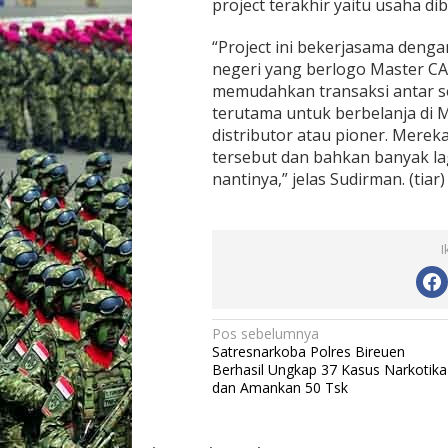
project terakhir yaitu usaha d
“Project ini bekerjasama denga
negeri yang berlogo Master C
memudahkan transaksi antar s
terutama untuk berbelanja di M
distributor atau pioner. Mer
tersebut dan bahkan banyak la
nantinya,” jelas Sudirman. (tiar)
I
N
Pos sebelumnya
Satresnarkoba Polres Bireuen
a
Berhasil Ungkap 37 Kasus Narkotika
v
dan Amankan 50 Tsk
i