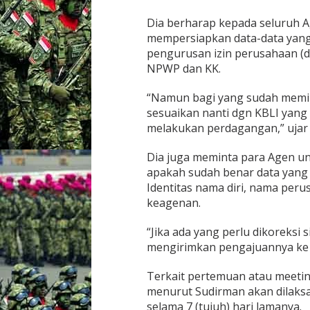
e
Dia berharap kepada seluruh A
n
,
mempersiapkan data-data yang
A
pengurusan izin perusahaan (
g
NPWP dan KK.
e
n
“Namun bagi yang sudah memilik
D
i
sesuaikan nanti dgn KBLI yang
m
melakukan perdagangan,” ujar
i
n
Dia juga meminta para Agen u
t
apakah sudah benar data yang 
a
S
Identitas nama diri, nama peru
i
keagenan.
a
p
“Jika ada yang perlu dikoreksi 
k
mengirimkan pengajuannya ke H
a
n
D
Terkait pertemuan atau meeting
a
menurut Sudirman akan dilaksa
t
selama 7 (tujuh) hari lamanya.
a