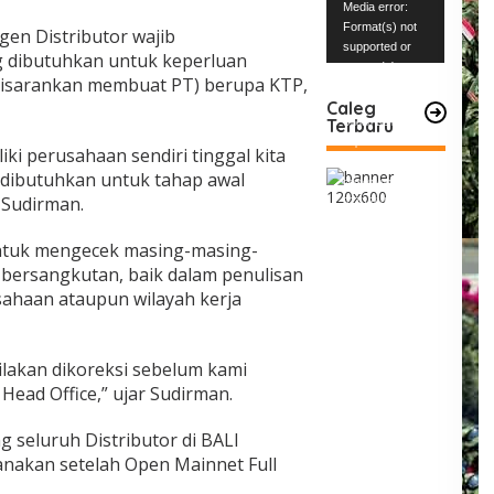
Pemutar
Media error:
Video
Format(s) not
gen Distributor wajib
supported or
 dibutuhkan untuk keperluan
source(s) not
disarankan membuat PT) berupa KTP,
found
Caleg
Terbaru
Unduh Berkas:
https://www.mabe
i perusahaan sendiri tinggal kita
snews.com/wp-
 dibutuhkan untuk tahap awal
content/uploads/2
 Sudirman.
023/12/VID-
20231227-
WA0004.mp4?_=1
ntuk mengecek masing-masing-
bersangkutan, baik dalam penulisan
sahaan ataupun wilayah kerja
silakan dikoreksi sebelum kami
ead Office,” ujar Sudirman.
 seluruh Distributor di BALI
nakan setelah Open Mainnet Full