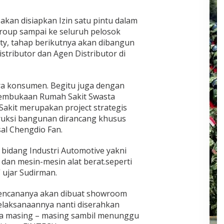
kan disiapkan Izin satu pintu dalam
Group sampai ke seluruh pelosok
rty, tahap berikutnya akan dibangun
tributor dan Agen Distributor di
a konsumen. Begitu juga dengan
embukaan Rumah Sakit Swasta
Sakit merupakan project strategis
ruksi bangunan dirancang khusus
sal Chengdio Fan.
it bidang Industri Automotive yakni
 dan mesin-mesin alat berat.seperti
 ujar Sudirman.
 rencananya akan dibuat showroom
pelaksanaannya nanti diserahkan
nya masing – masing sambil menunggu