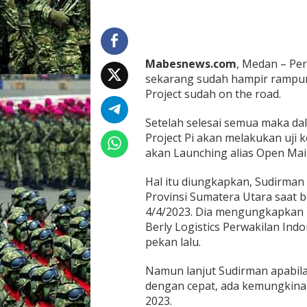
t
w
o
r
k
Mabesnews.com
, Medan – Pe
P
sekarang sudah hampir rampun
r
Project sudah on the road.
o
j
e
Setelah selesai semua maka da
c
Project Pi akan melakukan uji k
t
akan Launching alias Open Main
R
a
Hal itu diungkapkan, Sudirman A
m
p
Provinsi Sumatera Utara saat b
u
4/4/2023. Dia mengungkapkan 
n
Berly Logistics Perwakilan Indo
g
pekan lalu.
9
0
P
Namun lanjut Sudirman apabila
e
dengan cepat, ada kemungkinan
r
2023.
s