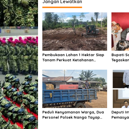
g
Jangan Lewatkan
a
s
i
p
o
s
Pembukaan Lahan 1 Hektar Siap
Bupati S
Tanam Perkuat Ketahanan
Tegaskan
Pangan
Sasaran,
Langsung
Peduli Kenyamanan Warga, Dua
Deputi I
Personel Polsek Nanga Tayap
Pemasya
Turun Langsung Siram Jalan
Kumham I
Berdebu
Batam, B