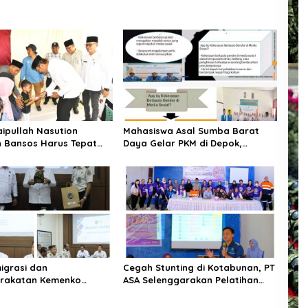
aipullah Nasution
Mahasiswa Asal Sumba Barat
 Bansos Harus Tepat
Daya Gelar PKM di Depok,
 P3K PW Diterjunkan
Edukasi Pelajar tentang Bahaya
 Cek Data Desa
Kekerasan Berbasis Gender di
Media Sosial
migrasi dan
Cegah Stunting di Kotabunan, PT
rakatan Kemenko
ASA Selenggarakan Pelatihan
mipas Kunjungi Lapas
Kader Posyandu
ahas Overstaying dan