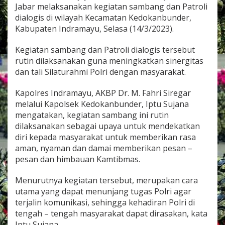
n
Jabar melaksanakan kegiatan sambang dan Patroli
g
dialogis di wilayah Kecamatan Kedokanbunder,
A
Kabupaten Indramayu, Selasa (14/3/2023).
m
a
Kegiatan sambang dan Patroli dialogis tersebut
n
D
rutin dilaksanakan guna meningkatkan sinergitas
a
dan tali Silaturahmi Polri dengan masyarakat.
n
K
Kapolres Indramayu, AKBP Dr. M. Fahri Siregar
o
melalui Kapolsek Kedokanbunder, Iptu Sujana
n
d
mengatakan, kegiatan sambang ini rutin
u
dilaksanakan sebagai upaya untuk mendekatkan
s
diri kepada masyarakat untuk memberikan rasa
i
aman, nyaman dan damai memberikan pesan –
f
P
pesan dan himbauan Kamtibmas.
o
l
Menurutnya kegiatan tersebut, merupakan cara
s
utama yang dapat menunjang tugas Polri agar
e
terjalin komunikasi, sehingga kehadiran Polri di
k
K
tengah – tengah masyarakat dapat dirasakan, kata
e
Iptu Sujana.