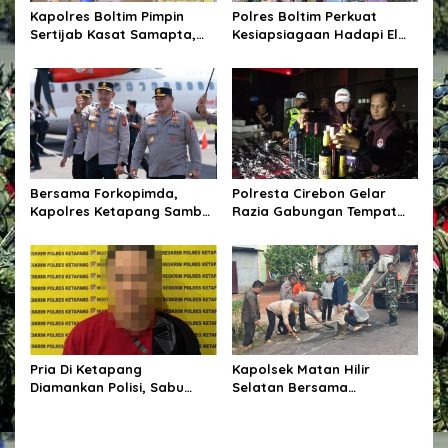
s
Kapolres Boltim Pimpin
Polres Boltim Perkuat
Sertijab Kasat Samapta,
Kesiapsiagaan Hadapi El
Wujud Regenerasi
Nino, Gelar Apel Pasukan
Kepemimpinan dan
Bersama Lintas Instansi
Penguatan Pelayanan
Kepolisian
Bersama Forkopimda,
Polresta Cirebon Gelar
Kapolres Ketapang Sambut
Razia Gabungan Tempat
Kedatangan Kapolda
Hiburan Malam,
Kalbar di Bumi Ale-Ale
Kabupaten Ketapang
Pria Di Ketapang
Kapolsek Matan Hilir
Diamankan Polisi, Sabu
Selatan Bersama
Seberat 62,20 Turut Disita
Forkopimcam Laksanakan
Bakti Sosial Penambalan
Jalan Berlubang Demi