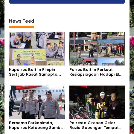
News Feed
Kapolres Boltim Pimpin
Polres Boltim Perkuat
Sertijab Kasat Samapta,
Kesiapsiagaan Hadapi El
Wujud Regenerasi
Nino, Gelar Apel Pasukan
Kepemimpinan dan
Bersama Lintas Instansi
Penguatan Pelayanan
Kepolisian
Bersama Forkopimda,
Polresta Cirebon Gelar
Kapolres Ketapang Sambut
Razia Gabungan Tempat
Kedatangan Kapolda
Hiburan Malam,