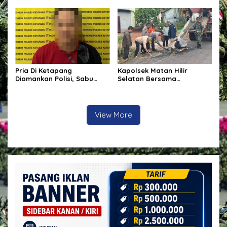
Kalbar di Bumi Ale-Ale
Kabupaten Ketapang
Pria Di Ketapang
Kapolsek Matan Hilir
Diamankan Polisi, Sabu
Selatan Bersama
Seberat 62,20 Turut Disita
Forkopimcam Laksanakan
Bakti Sosial Penambalan
Jalan Berlubang Demi
Keselamatan Pengguna
View More
Jalan