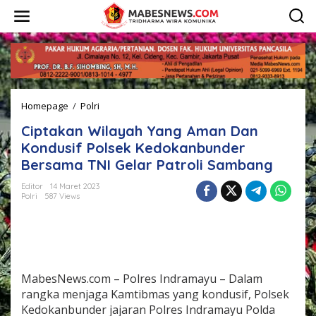
L
e
w
a
t
i
k
e
Homepage
/
Polri
C
k
i
o
Ciptakan Wilayah Yang Aman Dan
p
n
t
t
Kondusif Polsek Kedokanbunder
a
e
Bersama TNI Gelar Patroli Sambang
k
n
a
Editor
14 Maret 2023
n
Polri
587 Views
W
i
l
a
y
a
MabesNews.com – Polres Indramayu – Dalam
h
rangka menjaga Kamtibmas yang kondusif, Polsek
Y
Kedokanbunder jajaran Polres Indramayu Polda
a