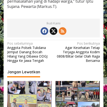
permasalahan yang di hadapi warga,” tutur Iptu
r
Sujana. Pewarta (Markus.T).
P
a
t
r
Ikuti Kami
o
l
i
S
a
N
Pos sebelumnya
Pos berikutnya
m
Anggota Polsek Tukdana
Agar Kesehatan Tetap
a
b
Jemput Danang Bocah
Terjaga Anggota Kodim
a
v
Hilang Yang Dibawa ODGJ
0808/Blitar Gelar Olah Raga
n
Hingga Ke Jawa Tengah
Bersama
i
g
g
Jangan Lewatkan
a
s
i
p
o