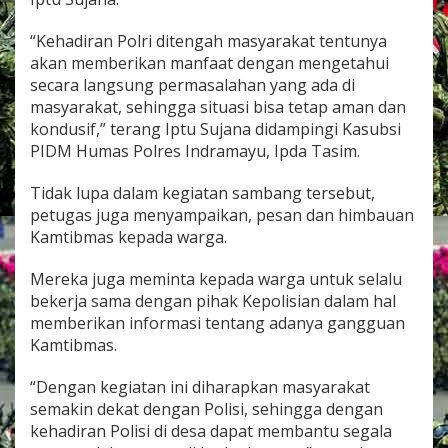
d
o
“Kehadiran Polri ditengah masyarakat tentunya
k
akan memberikan manfaat dengan mengetahui
a
n
secara langsung permasalahan yang ada di
b
masyarakat, sehingga situasi bisa tetap aman dan
u
kondusif,” terang Iptu Sujana didampingi Kasubsi
n
PIDM Humas Polres Indramayu, Ipda Tasim.
d
e
r
Tidak lupa dalam kegiatan sambang tersebut,
B
petugas juga menyampaikan, pesan dan himbauan
e
Kamtibmas kepada warga.
r
s
Mereka juga meminta kepada warga untuk selalu
a
m
bekerja sama dengan pihak Kepolisian dalam hal
a
memberikan informasi tentang adanya gangguan
T
Kamtibmas.
N
I
“Dengan kegiatan ini diharapkan masyarakat
G
e
semakin dekat dengan Polisi, sehingga dengan
l
kehadiran Polisi di desa dapat membantu segala
a