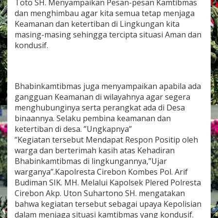
Toto SH. Menyampaikan Pesan-pesan Kamtibmas
O
dan menghimbau agar kita semua tetap menjaga
L
R
Keamanan dan ketertiban di Lingkungan kita
E
masing-masing sehingga tercipta situasi Aman dan
S
kondusif.
T
A
C
I
R
Bhabinkamtibmas juga menyampaikan apabila ada
E
gangguan Keamanan di wilayahnya agar segera
B
menghubunginya serta perangkat ada di Desa
O
binaannya. Selaku pembina keamanan dan
N
S
ketertiban di desa. ”Ungkapnya”
A
“Kegiatan tersebut Mendapat Respon Positip oleh
M
warga dan berterimah kasih atas Kehadiran
B
Bhabinkamtibmas di lingkungannya,”Ujar
A
warganya”.Kapolresta Cirebon Kombes Pol. Arif
N
G
Budiman SIK. MH. Melalui Kapolsek Plered Polresta
I
Cirebon Akp. Uton Suhartono SH. mengatakan
W
bahwa kegiatan tersebut sebagai upaya Kepolisian
A
dalam menjaga situasi kamtibmas yang kondusif.
R