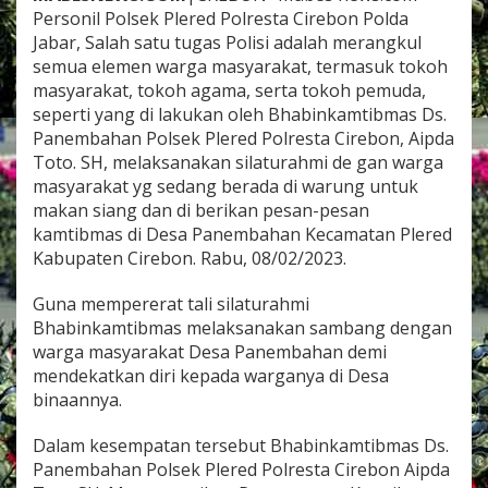
S
Personil Polsek Plered Polresta Cirebon Polda
A
Jabar, Salah satu tugas Polisi adalah merangkul
P
semua elemen warga masyarakat, termasuk tokoh
A
N
masyarakat, tokoh agama, serta tokoh pemuda,
E
seperti yang di lakukan oleh Bhabinkamtibmas Ds.
M
Panembahan Polsek Plered Polresta Cirebon, Aipda
B
Toto. SH, melaksanakan silaturahmi de gan warga
A
masyarakat yg sedang berada di warung untuk
H
A
makan siang dan di berikan pesan-pesan
N
kamtibmas di Desa Panembahan Kecamatan Plered
P
Kabupaten Cirebon. Rabu, 08/02/2023.
O
L
Guna mempererat tali silaturahmi
S
E
Bhabinkamtibmas melaksanakan sambang dengan
K
warga masyarakat Desa Panembahan demi
P
mendekatkan diri kepada warganya di Desa
L
binaannya.
E
R
E
Dalam kesempatan tersebut Bhabinkamtibmas Ds.
D
Panembahan Polsek Plered Polresta Cirebon Aipda
P