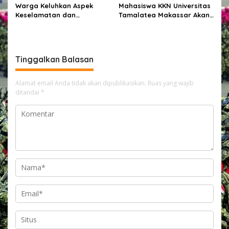
Warga Keluhkan Aspek
Mahasiswa KKN Universitas
Keselamatan dan
Tamalatea Makassar Akan
Penanganan Material pada
Diberangkatkan Ke
Proyek Pekerjaan Jalan
Kabupaten Bulukumba
Kecamatan Ujung Bulu Dan
Akan Ditempatkan Di 9
Tinggalkan Balasan
Kelurahan
Alamat email Anda tidak akan dipublikasikan.
Ruas yang wajib
ditandai
*