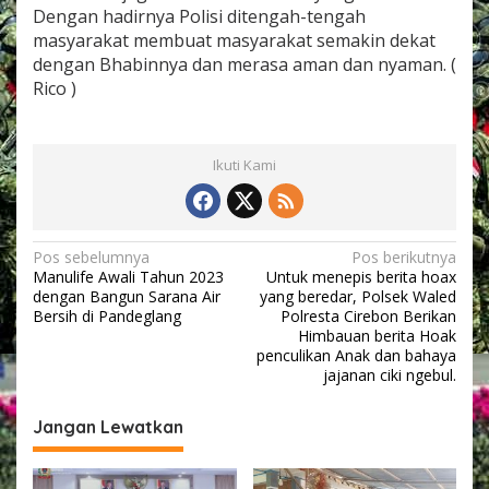
G
Dengan hadirnya Polisi ditengah-tengah
A
masyarakat membuat masyarakat semakin dekat
B
dengan Bhabinnya dan merasa aman dan nyaman. (
I
Rico )
N
A
A
N
Ikuti Kami
Y
A
S
A
M
N
Pos sebelumnya
Pos berikutnya
P
Manulife Awali Tahun 2023
Untuk menepis berita hoax
a
A
dengan Bangun Sarana Air
yang beredar, Polsek Waled
I
v
Bersih di Pandeglang
Polresta Cirebon Berikan
K
Himbauan berita Hoak
i
A
penculikan Anak dan bahaya
N
jajanan ciki ngebul.
g
P
E
a
Jangan Lewatkan
S
s
A
N
i
K