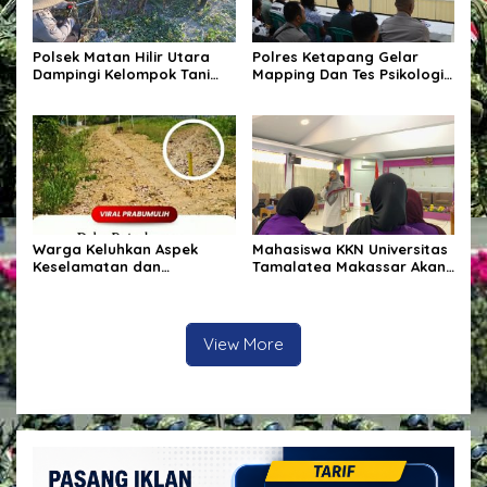
Polsek Matan Hilir Utara
Polres Ketapang Gelar
Dampingi Kelompok Tani
Mapping Dan Tes Psikologi
Desa Kuala Satong Panen
Calon Pemegang Senpi
Jagung Hibrida Dukung
Organik Bersama
Ketahanan Pangan
Bagpsikologi Ro SDM Polda
Kalbar
Warga Keluhkan Aspek
Mahasiswa KKN Universitas
Keselamatan dan
Tamalatea Makassar Akan
Penanganan Material pada
Diberangkatkan Ke
Proyek Pekerjaan Jalan
Kabupaten Bulukumba
Kecamatan Ujung Bulu Dan
Akan Ditempatkan Di 9
View More
Kelurahan