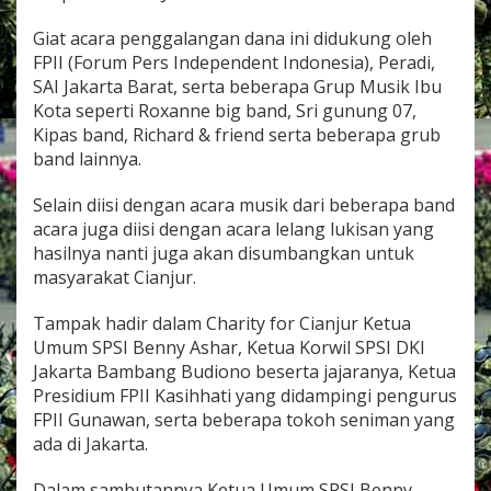
o
s
Giat acara penggalangan dana ini didukung oleh
i
FPII (Forum Pers Independent Indonesia), Peradi,
a
SAI Jakarta Barat, serta beberapa Grup Musik Ibu
l
,
Kota seperti Roxanne big band, Sri gunung 07,
F
Kipas band, Richard & friend serta beberapa grub
P
band lainnya.
I
I
Selain diisi dengan acara musik dari beberapa band
B
e
acara juga diisi dengan acara lelang lukisan yang
r
hasilnya nanti juga akan disumbangkan untuk
s
masyarakat Cianjur.
a
m
Tampak hadir dalam Charity for Cianjur Ketua
a
S
Umum SPSI Benny Ashar, Ketua Korwil SPSI DKI
P
Jakarta Bambang Budiono beserta jajaranya, Ketua
S
Presidium FPII Kasihhati yang didampingi pengurus
I
FPII Gunawan, serta beberapa tokoh seniman yang
d
ada di Jakarta.
a
n
E
Dalam sambutannya Ketua Umum SPSI Benny