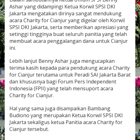
l
Ashar yang didampingi Ketua Korwil SPSI DKI
e
Jakarta mengatakan dirinya sangat mendukung
m
acara Charity for Cianjur yang digelar oleh Korwil
e
n
SPSI DKI Jakarta, serta memberikan apresiasi yang
L
setinggi tingginya buat seluruh panitia yang telah
a
membuat acara penggalangan dana untuk Cianjur
i
ini.
n
G
e
Lebih lanjut Benny Ashar juga mengucapkan
l
terima kasih kepada para pendukung acara Charity
a
for Cianjur terutama untuk Peradi SAI Jakarta Barat
r
dan khususnya bagi Forum Pers Independent
K
e
Indonesia (FPII) yang telah mensuport acara
g
Charity for Cianjur.
i
a
Hal yang sama juga disampaikan Bambang
t
Budiono yang merupakan Ketua Korwil SPSI DKI
a
n
Jakarta sekaligus ketua Panitia acara Charity for
C
Cianjur tersebut.
h
a