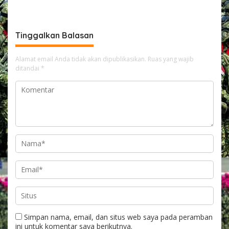
Publik Ingatkan Pentingnya
Rumah Tak Layak Huni,
Integritas dan
Tidak tersentuh bantuan
Pemberantasan Korupsi
pemerintah
Tinggalkan Balasan
Alamat email Anda tidak akan dipublikasikan.
Ruas yang wajib
ditandai
*
Simpan nama, email, dan situs web saya pada peramban
ini untuk komentar saya berikutnya.