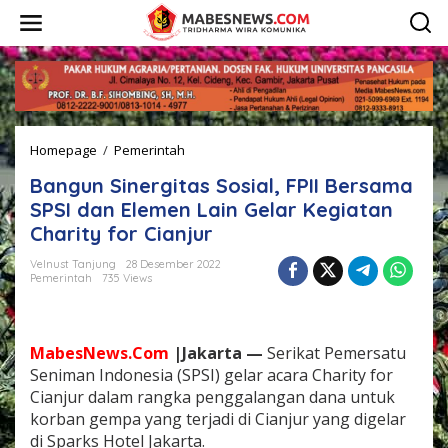
L
e
w
a
t
i
k
e
Homepage
/
Pemerintah
B
k
a
o
Bangun Sinergitas Sosial, FPII Bersama
n
n
g
t
SPSI dan Elemen Lain Gelar Kegiatan
u
e
Charity for Cianjur
n
n
S
Velnust Tanjung
28 Desember 2022
i
Pemerintah
735 Views
n
e
r
g
MabesNews.Com
|Jakarta —
Serikat Pemersatu
i
Seniman Indonesia (SPSI) gelar acara Charity for
t
Cianjur dalam rangka penggalangan dana untuk
a
korban gempa yang terjadi di Cianjur yang digelar
s
S
di Sparks Hotel Jakarta.