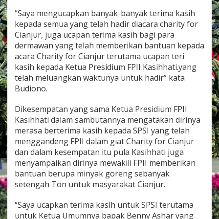
r
“Saya mengucapkan banyak-banyak terima kasih
i
kepada semua yang telah hadir diacara charity for
t
y
Cianjur, juga ucapan terima kasih bagi para
f
dermawan yang telah memberikan bantuan kepada
o
acara Charity for Cianjur terutama ucapan teri
r
kasih kepada Ketua Presidium FPII Kasihhati.yang
C
i
telah meluangkan waktunya untuk hadir” kata
a
Budiono.
n
j
Dikesempatan yang sama Ketua Presidium FPII
u
Kasihhati dalam sambutannya mengatakan dirinya
r
merasa berterima kasih kepada SPSI yang telah
menggandeng FPII dalam giat Charity for Cianjur
dan dalam kesempatan itu pula Kasihhati juga
menyampaikan dirinya mewakili FPII memberikan
bantuan berupa minyak goreng sebanyak
setengah Ton untuk masyarakat Cianjur.
“Saya ucapkan terima kasih untuk SPSI terutama
untuk Ketua Umumnya bapak Benny Ashar yang