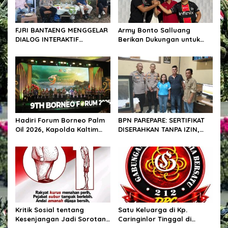
FJRI BANTAENG MENGGELAR
Army Bonto Salluang
DIALOG INTERAKTIF
Berikan Dukungan untuk
BERSAMA POLRES BANTAENG
Sukseskan Peringatan HUT
RI ke-81 di Desa Bonto
Salluang
Hadiri Forum Borneo Palm
BPN PAREPARE: SERTIFIKAT
Oil 2026, Kapolda Kaltim
DISERAHKAN TANPA IZIN,
Tegaskan Komitmen Cegah
LALU DIJUAL BELI GELAP! —
Karhutla
PEGAWAI BPN PAREPARE
DILAPORKAN KE POLRES!
Kritik Sosial tentang
Satu Keluarga di Kp.
Kesenjangan Jadi Sorotan,
Caringinlor Tinggal di