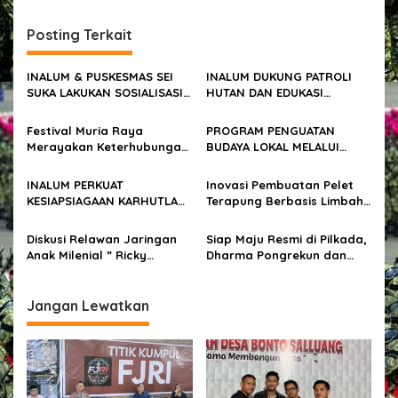
g
a
Posting Terkait
s
i
INALUM & PUSKESMAS SEI
INALUM DUKUNG PATROLI
p
SUKA LAKUKAN SOSIALISASI
HUTAN DAN EDUKASI
PERILAKU HIDUP BERSIH &
KONSERVASI DI TAMAN
o
SEHAT (PHBS) KEPADA
NASIONAL GUNUNG LEUSER
Festival Muria Raya
PROGRAM PENGUATAN
WARGA KUALA TANJUNG
s
Merayakan Keterhubungan:
BUDAYA LOKAL MELALUI
dari Gunung, Gamelan
STORYTELLING DI MTs YP. H.
Batu, Hingga Leluhur Masa
DATUK ABDULLAH
INALUM PERKUAT
Inovasi Pembuatan Pelet
Depan
KESIAPSIAGAAN KARHUTLA
Terapung Berbasis Limbah
DI KAWASAN DANAU TOBA
Pesisir untuk Pakan Ikan:
Mewujudkan Keberlanjutan
Diskusi Relawan Jaringan
Siap Maju Resmi di Pilkada,
Ekonomi Sirkular,
Anak Milenial ” Ricky
Dharma Pongrekun dan
Lingkungan &
Syahputra Harus
Wakil Mendaftarkan Diri ke
Pemberdayaan
Menangkan Ridwan Kamil
KPU DKI
Masyarakat di Kawasan
dan Suswono”.
Jangan Lewatkan
Pesisir, Serbelawan,
Simalungun, Sumatera
Utara