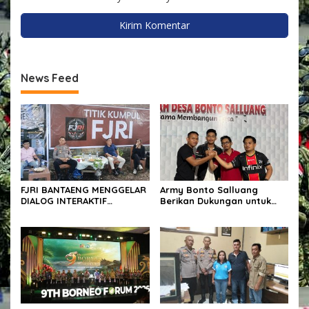
News Feed
FJRI BANTAENG MENGGELAR
Army Bonto Salluang
DIALOG INTERAKTIF
Berikan Dukungan untuk
BERSAMA POLRES BANTAENG
Sukseskan Peringatan HUT
RI ke-81 di Desa Bonto
Salluang