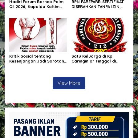
Hadiri Forum Borneo Palm
BPN PAREPARE: SERTIFIKAT
Oil 2026, Kapolda Kaltim
DISERAHKAN TANPA IZIN,
Tegaskan Komitmen Cegah
LALU DIJUAL BELI GELAP! —
Karhutla
PEGAWAI BPN PAREPARE
DILAPORKAN KE POLRES!
Kritik Sosial tentang
Satu Keluarga di Kp.
Kesenjangan Jadi Sorotan,
Caringinlor Tinggal di
Publik Ingatkan Pentingnya
Rumah Tak Layak Huni,
Integritas dan
Tidak tersentuh bantuan
Pemberantasan Korupsi
pemerintah
View More