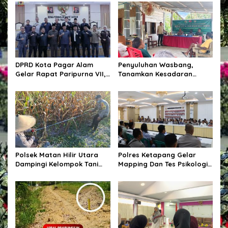
DPRD Kota Pagar Alam
Penyuluhan Wasbang,
Gelar Rapat Paripurna VII,
Tanamkan Kesadaran
Bahas KUA-PPAS Tahun
Berbangsa Dan Hukum
Anggaran 2027 dan Bentuk
Panitia Khusus
Polsek Matan Hilir Utara
Polres Ketapang Gelar
Dampingi Kelompok Tani
Mapping Dan Tes Psikologi
Desa Kuala Satong Panen
Calon Pemegang Senpi
Jagung Hibrida Dukung
Organik Bersama
Ketahanan Pangan
Bagpsikologi Ro SDM Polda
Kalbar