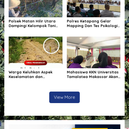
Polsek Matan Hilir Utara
Polres Ketapang Gelar
Dampingi Kelompok Tani
Mapping Dan Tes Psikologi
Desa Kuala Satong Panen
Calon Pemegang Senpi
Jagung Hibrida Dukung
Organik Bersama
Ketahanan Pangan
Bagpsikologi Ro SDM Polda
Kalbar
Warga Keluhkan Aspek
Mahasiswa KKN Universitas
Keselamatan dan
Tamalatea Makassar Akan
Penanganan Material pada
Diberangkatkan Ke
Proyek Pekerjaan Jalan
Kabupaten Bulukumba
Kecamatan Ujung Bulu Dan
Akan Ditempatkan Di 9
View More
Kelurahan