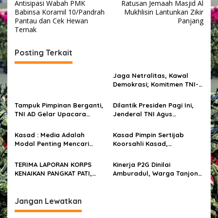
Antisipasi Wabah PMK
Ratusan Jemaah Masjid Al
a
Babinsa Koramil 10/Pandrah
Mukhlisin Lantunkan Zikir
v
Pantau dan Cek Hewan
Panjang
Ternak
i
g
Posting Terkait
a
s
Jaga Netralitas, Kawal
Demokrasi; Komitmen TNI-
i
Polri untuk Pilkada 2024
p
Damai
Tampuk Pimpinan Berganti,
Dilantik Presiden Pagi Ini,
TNI AD Gelar Upacara
Jenderal TNI Agus
o
Sertijab Kasad
Subiyanto Resmi Jabat
s
Kasad
Kasad : Media Adalah
Kasad Pimpin Sertijab
Modal Penting Mencari
Koorsahli Kasad,
Solusi Permasalahan
Kapuskesad dan
Bangsa
Danpussenarhanud
TERIMA LAPORAN KORPS
Kinerja P2G Dinilai
KENAIKAN PANGKAT PATI,
Amburadul, Warga Tanjong
KASAD : JADILAH AGENT OF
Dalam Utara Pertanyakan
CHANGE DI SATKER MASING-
Jadwal dan Tahapan
MASING
Pilchik.
Jangan Lewatkan