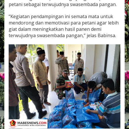
a
petani sebagai terwujudnya swasembada pangan.
n
B
“Kegiatan pendampingan ini semata mata untuk
i
mendorong dan memotivasi para petani agar lebih
b
giat dalam meningkatkan hasil panen demi
i
t
terwujudnya swasembada pangan,” jelas Babinsa.
J
a
g
u
n
g
K
e
p
a
d
a
W
a
r
g
a