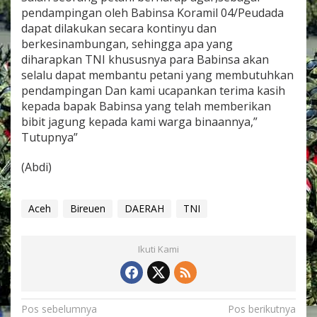
pendampingan oleh Babinsa Koramil 04/Peudada
dapat dilakukan secara kontinyu dan
berkesinambungan, sehingga apa yang
diharapkan TNI khususnya para Babinsa akan
selalu dapat membantu petani yang membutuhkan
pendampingan Dan kami ucapankan terima kasih
kepada bapak Babinsa yang telah memberikan
bibit jagung kepada kami warga binaannya,”
Tutupnya”
(Abdi)
Aceh
Bireuen
DAERAH
TNI
Ikuti Kami
N
Pos sebelumnya
Pos berikutnya