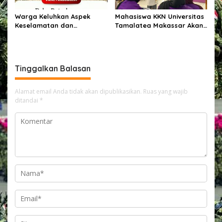
Warga Keluhkan Aspek
Mahasiswa KKN Universitas
Keselamatan dan
Tamalatea Makassar Akan
Penanganan Material pada
Diberangkatkan Ke
Proyek Pekerjaan Jalan
Kabupaten Bulukumba
Kecamatan Ujung Bulu Dan
Akan Ditempatkan Di 9
Tinggalkan Balasan
Kelurahan
Alamat email Anda tidak akan dipublikasikan.
Ruas yang wajib
ditandai
*