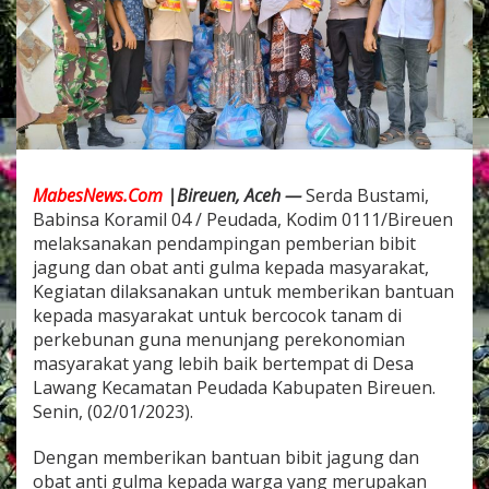
P
e
u
d
a
d
a
M
e
n
MabesNews.Com
|Bireuen, Aceh —
Serda Bustami,
d
Babinsa Koramil 04 / Peudada, Kodim 0111/Bireuen
a
melaksanakan pendampingan pemberian bibit
m
p
jagung dan obat anti gulma kepada masyarakat,
i
Kegiatan dilaksanakan untuk memberikan bantuan
n
kepada masyarakat untuk bercocok tanam di
g
perkebunan guna menunjang perekonomian
i
masyarakat yang lebih baik bertempat di Desa
P
e
Lawang Kecamatan Peudada Kabupaten Bireuen.
m
Senin, (02/01/2023).
b
e
Dengan memberikan bantuan bibit jagung dan
r
obat anti gulma kepada warga yang merupakan
i