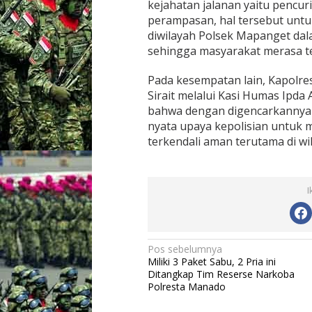
kejahatan jalanan yaitu pencu
n
perampasan, hal tersebut untu
M
diwilayah Polsek Mapanget da
a
s
sehingga masyarakat merasa te
y
a
Pada kesempatan lain, Kapolre
r
Sirait melalui Kasi Humas Ip
a
bahwa dengan digencarkannya p
k
a
nyata upaya kepolisian untuk 
t
terkendali aman terutama di w
,
P
o
l
I
s
e
k
M
N
a
Pos sebelumnya
p
Miliki 3 Paket Sabu, 2 Pria ini
a
a
Ditangkap Tim Reserse Narkoba
n
v
Polresta Manado
g
i
e