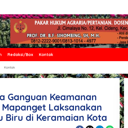
n
Redaksi/Box
Kontak
Kontak
inya Ganguan Keamanan
k Mapanget Laksanakan
u Biru di Keramaian Kota