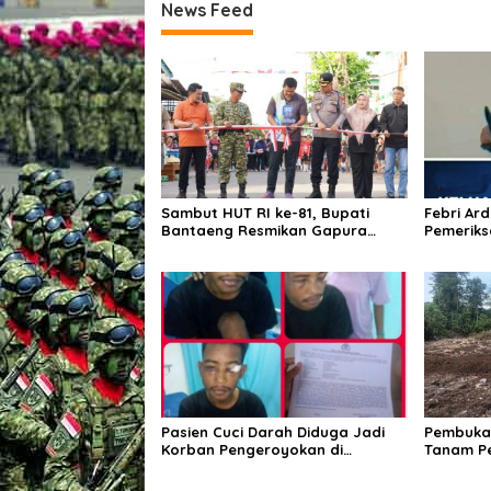
News Feed
Sambut HUT RI ke-81, Bupati
Febri Ar
Bantaeng Resmikan Gapura
Pemeriks
Kampung Bissampole
Tersangk
Pasien Cuci Darah Diduga Jadi
Pembukaa
Korban Pengeroyokan di
Tanam P
Waingapu, Keluarga Minta Polisi
Pangan
Usut Tuntas Kasus