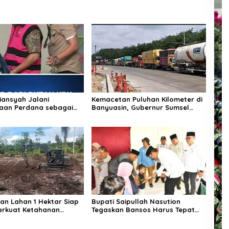
diansyah Jalani
Kemacetan Puluhan Kilometer di
aan Perdana sebagai
Banyuasin, Gubernur Sumsel
a di Kejaksaan Agung
Pastikan Perbaikan Jalan
Dipercepat
n Lahan 1 Hektar Siap
Bupati Saipullah Nasution
erkuat Ketahanan
Tegaskan Bansos Harus Tepat
Sasaran, P3K PW Diterjunkan
Langsung Cek Data Desa