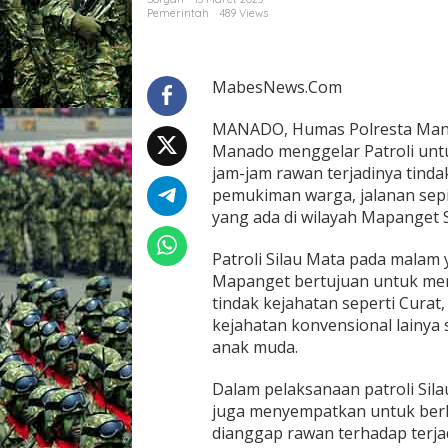
i
Pemerintah
489 Views
T
e
r
j
MabesNews.Com
a
d
MANADO, Humas Polresta Mana
i
Manado menggelar Patroli unt
n
jam-jam rawan terjadinya tindak 
y
a
pemukiman warga, jalanan sep
G
yang ada di wilayah Mapanget 
a
n
Patroli Silau Mata pada malam 
g
Mapanget bertujuan untuk men
u
a
tindak kejahatan seperti Cura
n
kejahatan konvensional lainya s
K
anak muda.
e
a
Dalam pelaksanaan patroli Sil
m
a
juga menyempatkan untuk berh
n
dianggap rawan terhadap terj
a