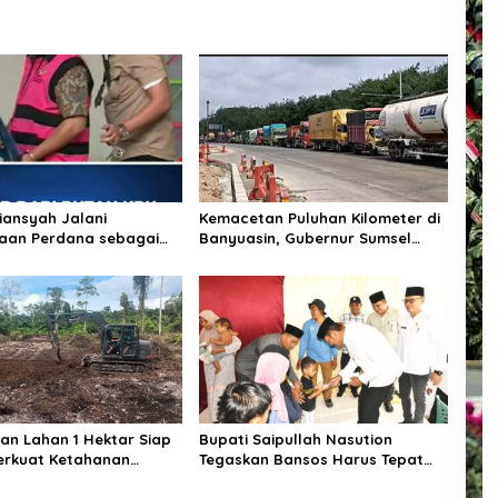
diansyah Jalani
Kemacetan Puluhan Kilometer di
aan Perdana sebagai
Banyuasin, Gubernur Sumsel
a di Kejaksaan Agung
Pastikan Perbaikan Jalan
Dipercepat
n Lahan 1 Hektar Siap
Bupati Saipullah Nasution
erkuat Ketahanan
Tegaskan Bansos Harus Tepat
Sasaran, P3K PW Diterjunkan