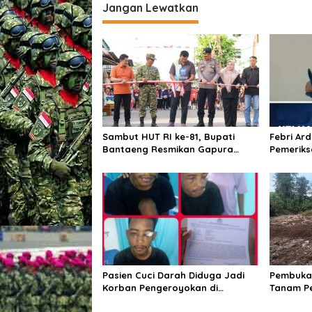
Jangan Lewatkan
t
g
L
a
a
k
s
s
i
a
n
p
a
o
k
a
s
n
Sambut HUT RI ke-81, Bupati
Febri Ar
P
Bantaeng Resmikan Gapura
Pemeriks
a
Kampung Bissampole
Tersangk
t
r
o
l
i
S
i
a
g
Pasien Cuci Darah Diduga Jadi
Pembukaa
a
Korban Pengeroyokan di
Tanam P
L
Waingapu, Keluarga Minta Polisi
Pangan
a