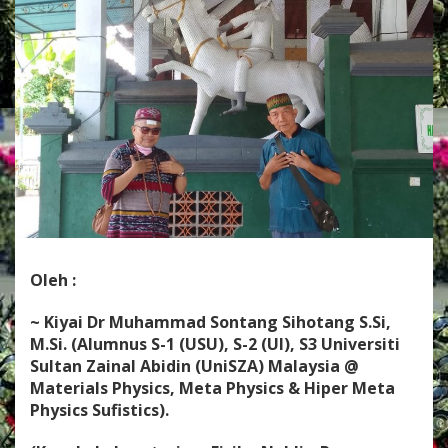
S
A
N
T
A
R
A
:
N
A
P
A
K
T
I
Oleh :
L
A
S
~ Kiyai Dr Muhammad Sontang Sihotang S.Si,
J
M.Si.
(Alumnus S-1 (USU), S-2 (UI), S3 Universiti
E
Sultan Zainal Abidin (UniSZA) Malaysia @
J
Materials Physics, Meta Physics & Hiper Meta
A
K
Physics Sufistics).
M
A