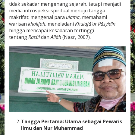
tidak sekadar mengenang sejarah, tetapi menjadi
media introspeksi spiritual menuju tangga
makrifat: mengenal para
ulama
, memahami
warisan
khalifah
, meneladani
Khulafā’ur Rāsyidīn
,
hingga mencapai kesadaran tertinggi
tentang
Rasūl
dan
Allāh
(Nasr, 2007).
Tangga Pertama: Ulama sebagai Pewaris
Ilmu dan Nur Muhammad