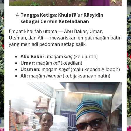
Tangga Ketiga: Khulafā’ur Rāsyidīn
sebagai Cermin Keteladanan
Empat khalifah utama — Abu Bakar, Umar,
Utsman, dan Ali — mewariskan empat maqām batin
yang menjadi pedoman setiap salik:
Abu Bakar:
maqām
sidq
(kejujuran)
Umar:
maqām
adl
(keadilan)
Utsman:
maqām
haya’
(malu kepada Alloooh)
Ali:
maqām
hikmah
(kebijaksanaan batin)