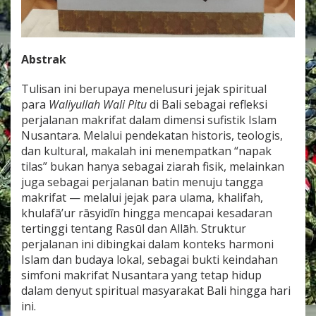
I
F
A
H
Abstrak
,
K
H
Tulisan ini berupaya menelusuri jejak spiritual
U
para
Waliyullah Wali Pitu
di Bali sebagai refleksi
L
perjalanan makrifat dalam dimensi sufistik Islam
A
Nusantara. Melalui pendekatan historis, teologis,
F
dan kultural, makalah ini menempatkan “napak
Ā
’
tilas” bukan hanya sebagai ziarah fisik, melainkan
U
juga sebagai perjalanan batin menuju tangga
R
makrifat — melalui jejak para ulama, khalifah,
R
khulafā’ur rāsyidīn hingga mencapai kesadaran
Ā
S
tertinggi tentang Rasūl dan Allāh. Struktur
Y
perjalanan ini dibingkai dalam konteks harmoni
I
Islam dan budaya lokal, sebagai bukti keindahan
D
simfoni makrifat Nusantara yang tetap hidup
Ī
dalam denyut spiritual masyarakat Bali hingga hari
N
H
ini.
I