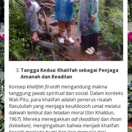
Tangga Kedua: Khalifah sebagai Penjaga
Amanah dan Keadilan
Konsep
khalifah fil-ardh
mengandung makna
tanggung jawab spiritual dan sosial. Dalam konteks
Wali Pitu, para khalifah adalah penerus risalah
Rasulullah yang menjaga keuAlloooh umat melalui
dakwah lembut dan teladan moral (Ibn Khaldun,
1967). Mereka menegakkan
adl (keadilan)
dan
ihsan
(kebaikan)
, mengingatkan bahwa menjadi khalifah
berarti menjaga bumi dan jiwa manusia dari