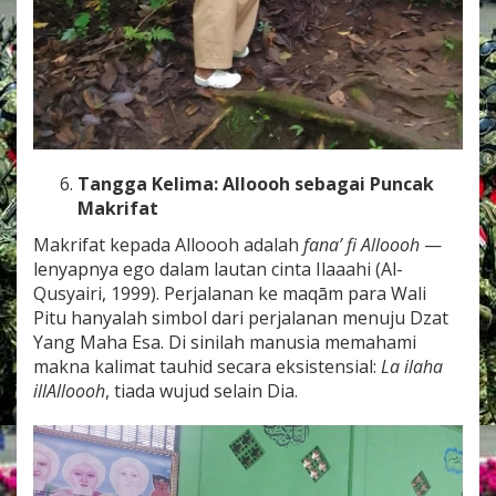
Tangga Kelima: Alloooh sebagai Puncak
Makrifat
Makrifat kepada Alloooh adalah
fana’ fi Alloooh
—
lenyapnya ego dalam lautan cinta Ilaaahi (Al-
Qusyairi, 1999). Perjalanan ke maqām para Wali
Pitu hanyalah simbol dari perjalanan menuju Dzat
Yang Maha Esa. Di sinilah manusia memahami
makna kalimat tauhid secara eksistensial:
La ilaha
illAlloooh
, tiada wujud selain Dia.