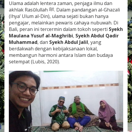
Ulama adalah lentera zaman, penjaga ilmu dan
akhlak Rasūlullah ﷺ. Dalam pandangan al-Ghazali
(Ihya’ Ulum al-Din), ulama sejati bukan hanya
pengajar, melainkan pewaris cahaya nubuwah. Di
Bali, peran ini tercermin dalam tokoh seperti
Syekh
Maulana Yusuf al-Maghribi
,
Syekh Abdul Qadir
Muhammad
, dan
Syekh Abdul Jalil
, yang
berdakwah dengan kebijaksanaan lokal,
membangun harmoni antara Islam dan budaya
setempat (Lubis, 2020).