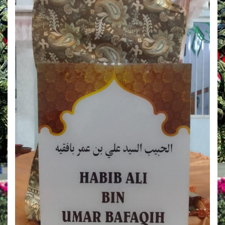
L
I
M
E
L
A
L
U
I
T
A
N
G
G
A
U
L
A
M
A
,
K
H
A
L