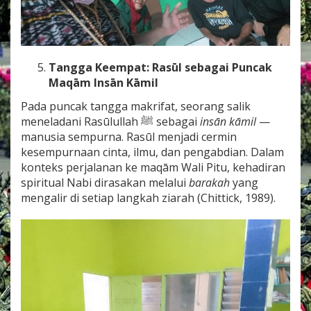
Tangga Keempat: Rasūl sebagai Puncak
Maqām Insān Kāmil
Pada puncak tangga makrifat, seorang salik
meneladani Rasūlullah ﷺ sebagai
insān kāmil
—
manusia sempurna. Rasūl menjadi cermin
kesempurnaan cinta, ilmu, dan pengabdian. Dalam
konteks perjalanan ke maqām Wali Pitu, kehadiran
spiritual Nabi dirasakan melalui
barakah
yang
mengalir di setiap langkah ziarah (Chittick, 1989).