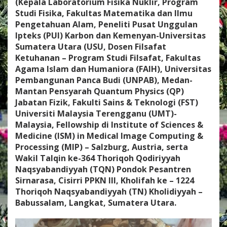
(Kepala Laboratorium Fisika Nuklir, Program
Q
Studi Fisika, Fakultas Matematika dan Ilmu
Ā
Pengetahuan Alam, Peneliti Pusat Unggulan
M
W
Ipteks (PUI) Karbon dan Kemenyan-Universitas
A
Sumatera Utara (USU, Dosen Filsafat
L
Ketuhanan – Program Studi Filsafat, Fakultas
I
Agama Islam dan Humaniora (FAIH), Universitas
Y
U
Pembangunan Panca Budi (UNPAB), Medan-
L
Mantan Pensyarah Quantum Physics (QP)
L
Jabatan Fizik, Fakulti Sains & Teknologi (FST)
O
Universiti Malaysia Terengganu (UMT)-
O
Malaysia, Fellowship di Institute of Sciences &
O
H
Medicine (ISM) in Medical Image Computing &
W
Processing (MIP) – Salzburg, Austria, serta
A
Wakil Talqin ke-364 Thoriqoh Qodiriyyah
L
Naqsyabandiyyah (TQN) Pondok Pesantren
I
P
Sirnarasa, Cisirri PPKN III, Kholifah ke – 1224
I
Thoriqoh Naqsyabandiyyah (TN) Kholidiyyah –
T
Babussalam, Langkat, Sumatera Utara.
U
B
A