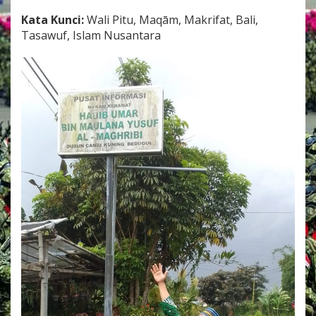
N
Kata Kunci:
Wali Pitu, Maqām, Makrifat, Bali,
G
Tasawuf, Islam Nusantara
G
A
R
A
S
Ū
L
&
A
L
L
O
O
O
H