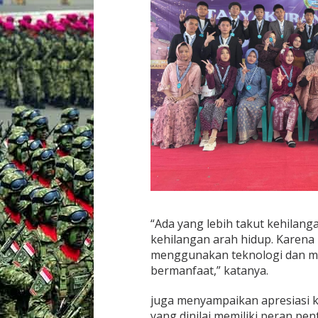
“Ada yang lebih takut kehilanga
kehilangan arah hidup. Karena i
menggunakan teknologi dan med
bermanfaat,” katanya.
juga menyampaikan apresiasi k
yang dinilai memiliki peran p