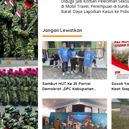
Diduga Jadi Korban Pelecehan Seksu
a
di Mobil Travel, Perempuan di Sumb
v
Barat Daya Laporkan Kasus ke Polis
i
g
Jangan Lewatkan
a
s
i
p
o
s
Sambut HUT Ke 25 Partai
Sosok Ya
Demokrat ,DPC Kabupaten
Kaat Sia
Pulang Pisau Gelar Kerja Bakti
Pemiliha
Bersihkan Lingkungan Rumah
Kotabun
Ibadah,Melalui Gerakan Langit
Biru Indonesia ASRI.