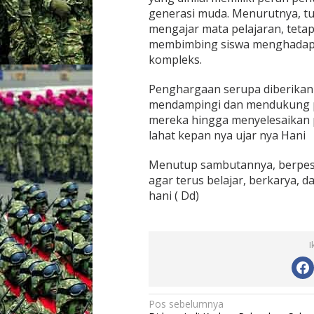
generasi muda. Menurutnya, tug
mengajar mata pelajaran, teta
membimbing siswa menghadap
kompleks.
Penghargaan serupa diberikan 
mendampingi dan mendukung p
mereka hingga menyelesaikan p
lahat kepan nya ujar nya Hani
Menutup sambutannya, berpesa
agar terus belajar, berkarya, 
hani ( Dd)
I
N
Pos sebelumnya