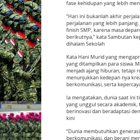
fase kehidupan yang lebih me
“Hari ini bukanlah akhir perjal
perjalanan yang lebih panjang. 
finish SMP, karena masa depan
berikutnya,” kata Sambutan ke
dihalam Sekolah
Kata Hani Murid yang mengapre
yang ditampilkan para siswa. M
menjadi ajang hiburan, tetapi
menunjukkan kedepan nya krea
berkomunikasi, serta kepercaya
Ia mengatakan, dunia saat ini
yang unggul secara akademik, 
berinovasi dan beradaptasi d
kini
“Dunia membutuhkan generasi y
berkomunikasi, dan berani mena