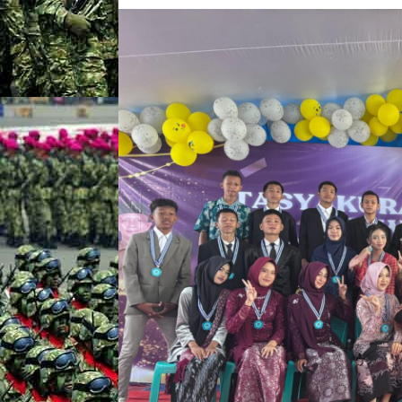
S
W
A
S
M
P
N
E
G
E
R
I
1
L
A
H
A
T
R
A
I
H
K
E
L