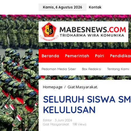
L
e
Kamis, 6 Agustus 2026
Kontak
w
a
t
i
k
e
k
o
n
Beranda
Pemerintah
Polri
Pendidika
t
e
Pedoman Media Siber
Box Redaksi
Tentang Kami
n
Homepage
/
Giat Masyarakat.
S
E
SELURUH SISWA SMP
L
U
KELULUSAN
R
U
H
Editor
3 Juni 2026
S
Giat Masyarakat.
198 Views
I