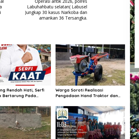
al
Operasi antik 2026, polres
a
Labuhahbatu selatan( Labusel
i
)ungkap 30 kasus Narkoba dan
amankan 36 Tersangka.
ng Rendah Hati, Serfi
Warga Soroti Realisasi
p Bertarung Pada
Pengadaan Hand Traktor dan
n Kepala Desa
Kondisi BUMDes di Desa Kendu
an Selatan
Wela