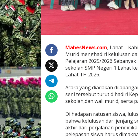
U
L
U
S
A
N
MabesNews.com
, Lahat – Kab
Murid menghadiri kelulusan da
Pelajaran 2025/2026 Sebanyak 2
sekolah SMP Negeri 1 Lahat k
Lahat TH 2026.
Acara yang diadakan dilapang
seni tersebut turut dihadiri Ke
sekolah,dan wali murid, serta p
Di hadapan ratusan siswa, lul
bahwa kelulusan dari jenjang
akhir dari perjalanan pendidi
pelepasan siswa harus dimakna