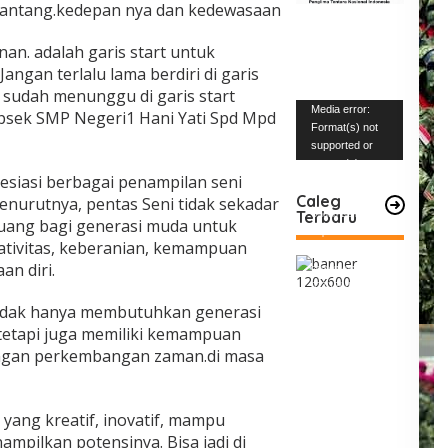
nantang.kedepan nya dan kedewasaan
anan. adalah garis start untuk
Jangan terlalu lama berdiri di garis
 sudah menunggu di garis start
Pemutar
Media error:
psek SMP Negeri1 Hani Yati Spd Mpd
Video
Format(s) not
supported or
source(s) not
siasi berbagai penampilan seni
found
Caleg
enurutnya, pentas Seni tidak sekadar
Terbaru
Unduh Berkas:
 ruang bagi generasi muda untuk
https://www.mabe
tivitas, keberanian, kemampuan
snews.com/wp-
an diri.
content/uploads/2
023/12/VID-
20231227-
 tidak hanya membutuhkan generasi
WA0004.mp4?_=1
tetapi juga memiliki kemampuan
engan perkembangan zaman.di masa
ang kreatif, inovatif, mampu
mpilkan potensinya. Bisa jadi di