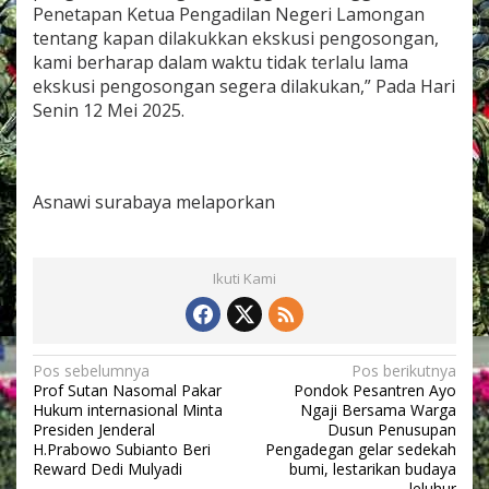
Penetapan Ketua Pengadilan Negeri Lamongan
tentang kapan dilakukkan ekskusi pengosongan,
kami berharap dalam waktu tidak terlalu lama
ekskusi pengosongan segera dilakukan,” Pada Hari
Senin 12 Mei 2025.
Asnawi surabaya melaporkan
Ikuti Kami
N
Pos sebelumnya
Pos berikutnya
Prof Sutan Nasomal Pakar
Pondok Pesantren Ayo
a
Hukum internasional Minta
Ngaji Bersama Warga
v
Presiden Jenderal
Dusun Penusupan
H.Prabowo Subianto Beri
Pengadegan gelar sedekah
i
Reward Dedi Mulyadi
bumi, lestarikan budaya
leluhur