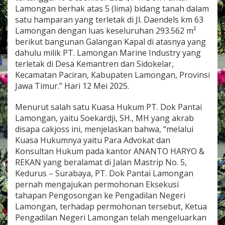
A
Lamongan berhak atas 5 (lima) bidang tanah dalam
M
satu hamparan yang terletak di Jl. Daendels km 63
O
Lamongan dengan luas keseluruhan 293.562 m²
N
G
berikut bangunan Galangan Kapal di atasnya yang
A
dahulu milik PT. Lamongan Marine Industry yang
N
terletak di Desa Kemantren dan Sidokelar,
M
Kecamatan Paciran, Kabupaten Lamongan, Provinsi
E
Jawa Timur.” Hari 12 Mei 2025.
L
A
K
Menurut salah satu Kuasa Hukum PT. Dok Pantai
U
Lamongan, yaitu Soekardji, SH., MH yang akrab
K
disapa cakjoss ini, menjelaskan bahwa, “melalui
A
Kuasa Hukumnya yaitu Para Advokat dan
N
K
Konsultan Hukum pada kantor ANANTO HARYO &
O
REKAN yang beralamat di Jalan Mastrip No. 5,
N
Kedurus – Surabaya, PT. Dok Pantai Lamongan
S
pernah mengajukan permohonan Eksekusi
T
A
tahapan Pengosongan ke Pengadilan Negeri
T
Lamongan, terhadap permohonan tersebut, Ketua
E
Pengadilan Negeri Lamongan telah mengeluarkan
R