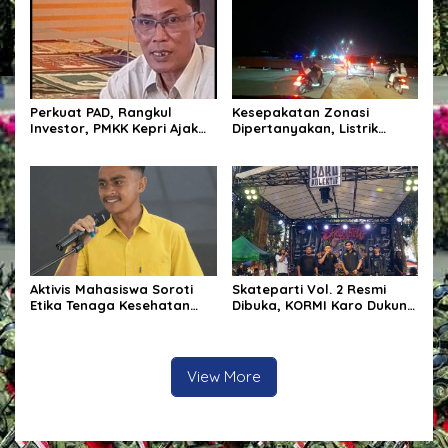
Perkuat PAD, Rangkul
Kesepakatan Zonasi
Investor, PMKK Kepri Ajak
Dipertanyakan, Listrik
Masyarakat Bersatu Kawal
Tanah Merah Berulang
Ekonomi Daerah
Padam, Tata Kelola BUMD
Disorot
Aktivis Mahasiswa Soroti
Skateparti Vol. 2 Resmi
Etika Tenaga Kesehatan
Dibuka, KORMI Karo Dukung
dalam Polemik Komentar
Kreativitas dan Prestasi
Kontroversial terhadap
Komunitas Skateboard
Pasien BPJS
View More