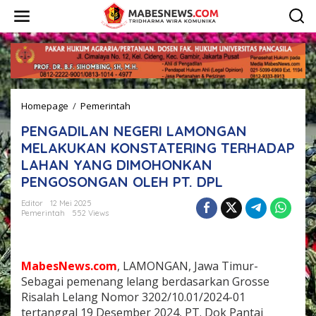
L
e
w
a
t
i
k
e
Homepage
/
Pemerintah
P
k
E
o
PENGADILAN NEGERI LAMONGAN
N
n
G
t
MELAKUKAN KONSTATERING TERHADAP
A
e
LAHAN YANG DIMOHONKAN
D
n
PENGOSONGAN OLEH PT. DPL
I
L
Editor
12 Mei 2025
A
Pemerintah
552 Views
N
N
E
G
MabesNews.com
, LAMONGAN, Jawa Timur-
E
Sebagai pemenang lelang berdasarkan Grosse
R
Risalah Lelang Nomor 3202/10.01/2024-01
I
L
tertanggal 19 Desember 2024, PT. Dok Pantai