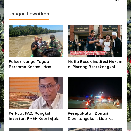
g
a
Jangan Lewatkan
s
i
p
o
s
Polsek Nanga Tayap
Mafia Busuk Institusi Hukum
Bersama Koramil dan
di Pinrang Bersekongkol
Perangkat Desa Cek Lokasi
Kriminalisasi Andi Edi Sandy
PETI di Desa Mensubang
Perkuat PAD, Rangkul
Kesepakatan Zonasi
Investor, PMKK Kepri Ajak
Dipertanyakan, Listrik
Masyarakat Bersatu Kawal
Tanah Merah Berulang
Ekonomi Daerah
Padam, Tata Kelola BUMD