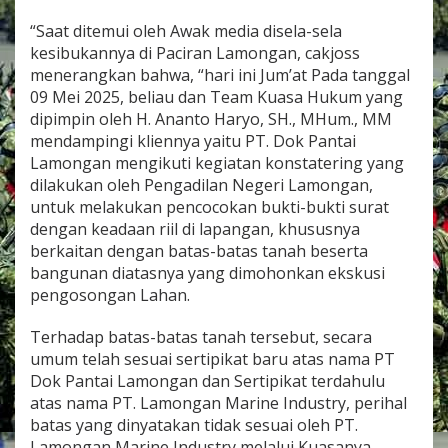
L
“Saat ditemui oleh Awak media disela-sela
kesibukannya di Paciran Lamongan, cakjoss
menerangkan bahwa, “hari ini Jum’at Pada tanggal
09 Mei 2025, beliau dan Team Kuasa Hukum yang
dipimpin oleh H. Ananto Haryo, SH., MHum., MM
mendampingi kliennya yaitu PT. Dok Pantai
Lamongan mengikuti kegiatan konstatering yang
dilakukan oleh Pengadilan Negeri Lamongan,
untuk melakukan pencocokan bukti-bukti surat
dengan keadaan riil di lapangan, khususnya
berkaitan dengan batas-batas tanah beserta
bangunan diatasnya yang dimohonkan ekskusi
pengosongan Lahan.
Terhadap batas-batas tanah tersebut, secara
umum telah sesuai sertipikat baru atas nama PT
Dok Pantai Lamongan dan Sertipikat terdahulu
atas nama PT. Lamongan Marine Industry, perihal
batas yang dinyatakan tidak sesuai oleh PT.
Lamongan Marine Industry melalui Kuasanya,