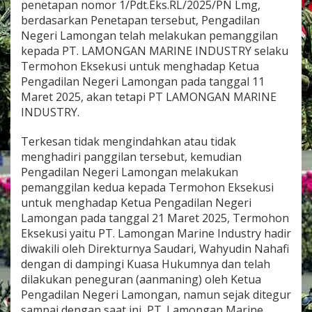
penetapan nomor 1/Pdt.Eks.RL/2025/PN Lmg,
I
berdasarkan Penetapan tersebut, Pengadilan
N
G
Negeri Lamongan telah melakukan pemanggilan
T
kepada PT. LAMONGAN MARINE INDUSTRY selaku
E
Termohon Eksekusi untuk menghadap Ketua
R
Pengadilan Negeri Lamongan pada tanggal 11
H
A
Maret 2025, akan tetapi PT LAMONGAN MARINE
D
INDUSTRY.
A
P
Terkesan tidak mengindahkan atau tidak
L
menghadiri panggilan tersebut, kemudian
A
H
Pengadilan Negeri Lamongan melakukan
A
pemanggilan kedua kepada Termohon Eksekusi
N
untuk menghadap Ketua Pengadilan Negeri
Y
Lamongan pada tanggal 21 Maret 2025, Termohon
A
Eksekusi yaitu PT. Lamongan Marine Industry hadir
N
G
diwakili oleh Direkturnya Saudari, Wahyudin Nahafi
D
dengan di dampingi Kuasa Hukumnya dan telah
I
dilakukan peneguran (aanmaning) oleh Ketua
M
Pengadilan Negeri Lamongan, namun sejak ditegur
O
H
sampai dengan saat ini, PT. Lamongan Marine