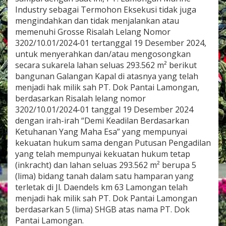
O
Industry sebagai Termohon Eksekusi tidak juga
N
mengindahkan dan tidak menjalankan atau
K
memenuhi Grosse Risalah Lelang Nomor
A
3202/10.01/2024-01 tertanggal 19 Desember 2024,
N
P
untuk menyerahkan dan/atau mengosongkan
E
secara sukarela lahan seluas 293.562 m² berikut
N
bangunan Galangan Kapal di atasnya yang telah
G
menjadi hak milik sah PT. Dok Pantai Lamongan,
O
S
berdasarkan Risalah lelang nomor
O
3202/10.01/2024-01 tanggal 19 Desember 2024
N
dengan irah-irah “Demi Keadilan Berdasarkan
G
Ketuhanan Yang Maha Esa” yang mempunyai
A
kekuatan hukum sama dengan Putusan Pengadilan
N
O
yang telah mempunyai kekuatan hukum tetap
L
(inkracht) dan lahan seluas 293.562 m² berupa 5
E
(lima) bidang tanah dalam satu hamparan yang
H
terletak di Jl. Daendels km 63 Lamongan telah
P
T
menjadi hak milik sah PT. Dok Pantai Lamongan
.
berdasarkan 5 (lima) SHGB atas nama PT. Dok
D
Pantai Lamongan.
P