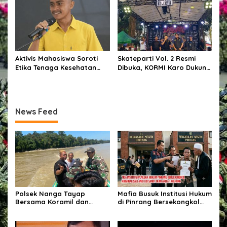
Disorot
Aktivis Mahasiswa Soroti
Skateparti Vol. 2 Resmi
Etika Tenaga Kesehatan
Dibuka, KORMI Karo Dukung
dalam Polemik Komentar
Kreativitas dan Prestasi
Kontroversial terhadap
Komunitas Skateboard
Pasien BPJS
News Feed
Polsek Nanga Tayap
Mafia Busuk Institusi Hukum
Bersama Koramil dan
di Pinrang Bersekongkol
Perangkat Desa Cek Lokasi
Kriminalisasi Andi Edi Sandy
PETI di Desa Mensubang