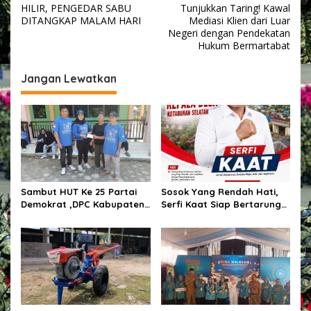
a
HILIR, PENGEDAR SABU
Tunjukkan Taring! Kawal
v
DITANGKAP MALAM HARI
Mediasi Klien dari Luar
Negeri dengan Pendekatan
i
Hukum Bermartabat
g
Jangan Lewatkan
a
s
i
p
o
s
Sambut HUT Ke 25 Partai
Sosok Yang Rendah Hati,
Demokrat ,DPC Kabupaten
Serfi Kaat Siap Bertarung
Pulang Pisau Gelar Kerja
Pada Pemilihan Kepala
Bakti Bersihkan Lingkungan
Desa Kotabunan Selatan
Rumah Ibadah,Melalui
Gerakan Langit Biru
Indonesia ASRI.