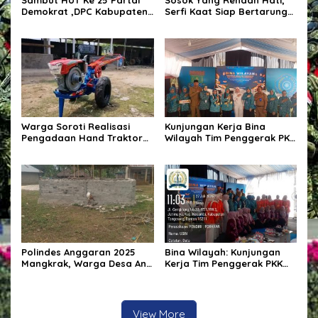
Demokrat ,DPC Kabupaten
Serfi Kaat Siap Bertarung
Pulang Pisau Gelar Kerja
Pada Pemilihan Kepala
Bakti Bersihkan Lingkungan
Desa Kotabunan Selatan
Rumah Ibadah,Melalui
Gerakan Langit Biru
Indonesia ASRI.
Warga Soroti Realisasi
Kunjungan Kerja Bina
Pengadaan Hand Traktor
Wilayah Tim Penggerak PKK
dan Kondisi BUMDes di
Kabupaten Tangerang di
Desa Kendu Wela
Desa Jati Mulya,
Kecamatan Kosambi
Polindes Anggaran 2025
Bina Wilayah: Kunjungan
Mangkrak, Warga Desa Ana
Kerja Tim Penggerak PKK
Engge Kecewa: Bangunan
Kabupaten Tangerang di
Baru Berdiri Setengah
Desa Jati Mulya,
Tembok
Kecamatan Kosambi Tahun
2026
View More