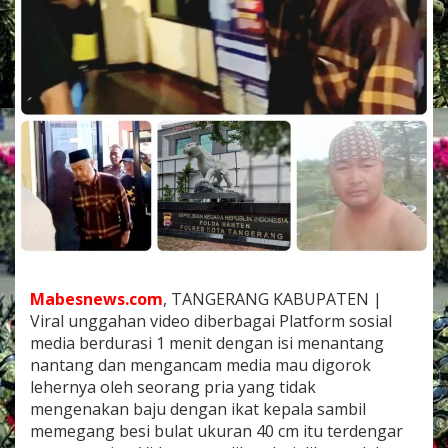
r
t
a
w
a
n
D
i
l
i
m
p
a
h
k
a
n
Mabesnews.com
, TANGERANG KABUPATEN |
K
Viral unggahan video diberbagai Platform sosial
e
media berdurasi 1 menit dengan isi menantang
P
nantang dan mengancam media mau digorok
o
lehernya oleh seorang pria yang tidak
l
r
mengenakan baju dengan ikat kepala sambil
e
memegang besi bulat ukuran 40 cm itu terdengar
s