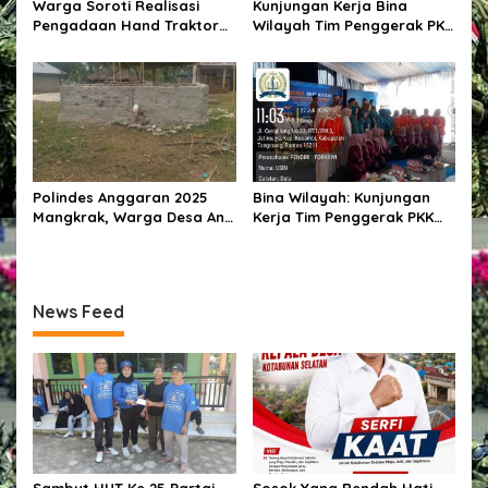
Warga Soroti Realisasi
Kunjungan Kerja Bina
Pengadaan Hand Traktor
Wilayah Tim Penggerak PKK
dan Kondisi BUMDes di
Kabupaten Tangerang di
Desa Kendu Wela
Desa Jati Mulya,
Kecamatan Kosambi
Polindes Anggaran 2025
Bina Wilayah: Kunjungan
Mangkrak, Warga Desa Ana
Kerja Tim Penggerak PKK
Engge Kecewa: Bangunan
Kabupaten Tangerang di
Baru Berdiri Setengah
Desa Jati Mulya,
Tembok
Kecamatan Kosambi Tahun
2026
News Feed
Sambut HUT Ke 25 Partai
Sosok Yang Rendah Hati,