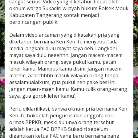
sangat serius. Video yang diketahui dibuat oleh
t
oknum warga Sukadiri wilayah hukum Polsek Mauk
a
T
Kabupaten Tangerang sontak menjadi
a
perbincangan publik.
n
g
Dalam video ancaman yang dikatakan pria yang
e
diketahun bernama Ken Ken itu menyebut ‘ada
r
a
media langkahi dulu mayat saya neh. Langkahi
n
mayat saya dulu neeehhh. Jangan macem-macem
g
masuk wilayah orang, saya pukul kamu, patah
leher kamu. Mampus kamu disini. Jangan macem-
macem, aaacchhhh masuk wilayah orang tanpa
assalamualaikum, gua pukul neh pake besi ini.
Jangan maen-maen kamu. Kamu culik orang-orang
saya, gua gorok leher kamu’.
Perlu diklarifikasi, bahwa oknum pria bernama Ken
Ken itu bukanlah pengurus dan anggota dari
ormas BPPKB, meski dulunya orang tersebut
adalah ketua PAC BPPKB Sukadiri sebelum
digantikan ketua PAC yang baru bernama bang