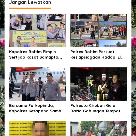
g
Jangan Lewatkan
a
s
i
p
o
s
Kapolres Boltim Pimpin
Polres Boltim Perkuat
Sertijab Kasat Samapta,
Kesiapsiagaan Hadapi El
Wujud Regenerasi
Nino, Gelar Apel Pasukan
Kepemimpinan dan
Bersama Lintas Instansi
Penguatan Pelayanan
Kepolisian
Bersama Forkopimda,
Polresta Cirebon Gelar
Kapolres Ketapang Sambut
Razia Gabungan Tempat
Kedatangan Kapolda
Hiburan Malam,
Kalbar di Bumi Ale-Ale
Kabupaten Ketapang