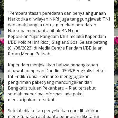
a
s
i
“Pemberantasan peredaran dan penyalahgunaan
K
Narkotika di wilayah NKRI juga tanggungjawab TNI
o
dan anak bangsa untuk menekan peredaran
d
Narkoba membantu pihak BNN dan
i
m
Kepolisian,”ujar Pangdam I/BB melalui Kapendam
0
I/BB Kolonel Inf Rico J Siagian.S.Sos, Selasa petang
3
(01/08/2023) di Media Centre Pendam I/BB Jalan
0
Rotan,Medan Petisah.
3
/
B
Kapendam menjelaskan bahwa penangkapan
e
dibawah pimpinan Dandim 0303/Bengkalis Letkol
n
Inf Endik Yunia Hermanto menggagalkan
g
pengiriman paket yang mencurigakan dari
k
Bengkalis tujuan Pekanbaru – Riau tersebut
a
l
setelah menerima informasi ada paket
i
mencurigakan tersebut.
s
G
Setelah dilakukan penyelidikan dan dibuktikan
a
menggunakan alat bantu pengujian diketahui
g