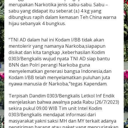
a
merupakan Narkotika jenis sabu-sabu. Sabu –
l
sabu yang didapat itu seberat (±) 4 kg yang
k
dibungkus rapih dalam kemasan Teh China warna
a
hijau sebanyak 4 bungkus.
n
P
e
n
“TNI AD dalam hal ini Kodam I/BB tidak akan
g
mentolerir yang namanya Narkoba,siapapun
i
disikat dan kita tangkap ,keberhasilan Kodim
r
0303/Bengkalis wujud nyata TNI AD siap bantu
i
BNN dan Polri perangi Narkoba guna
m
a
menyelematkan generasi bangsa Indonesia,dan
n
Kodam I/BB telah menyelamatkan puluhan juta
S
nyawa manusia dr Narkoba,”tegas Kapendam.
a
b
Terpisah Dandim 0303/Bengkalis Letkol Inf Endik
u
-
menjelaskan bahwa awalnya pada Rabu (26/7/2023)
s
sekira pukul 09.00 WIB Tim unit Intel Kodim
a
0303/Bengkalis mendapat informasi dari
b
masyarakat yakni saksi MH dan MY terkait adanya
u
S
pengiriman barang atau paket yang mencurigakan