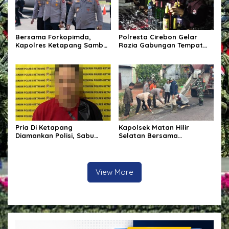
Bersama Forkopimda,
Polresta Cirebon Gelar
Kapolres Ketapang Sambut
Razia Gabungan Tempat
Kedatangan Kapolda
Hiburan Malam,
Kalbar di Bumi Ale-Ale
Kabupaten Ketapang
Pria Di Ketapang
Kapolsek Matan Hilir
Diamankan Polisi, Sabu
Selatan Bersama
Seberat 62,20 Turut Disita
Forkopimcam Laksanakan
Bakti Sosial Penambalan
Jalan Berlubang Demi
Keselamatan Pengguna
View More
Jalan