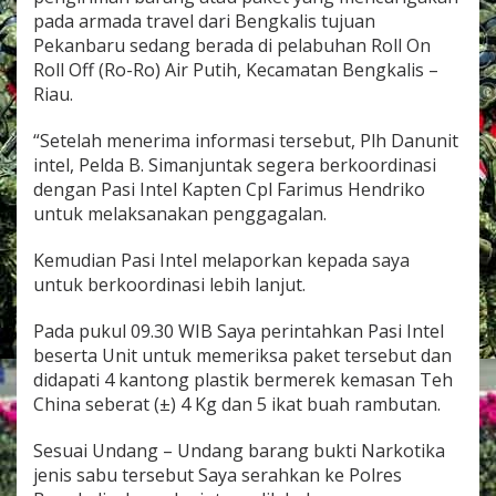
e
pada armada travel dari Bengkalis tujuan
b
Pekanbaru sedang berada di pelabuhan Roll On
e
Roll Off (Ro-Ro) Air Putih, Kecamatan Bengkalis –
r
Riau.
a
t
(
“Setelah menerima informasi tersebut, Plh Danunit
±
intel, Pelda B. Simanjuntak segera berkoordinasi
)
dengan Pasi Intel Kapten Cpl Farimus Hendriko
4
untuk melaksanakan penggagalan.
K
g
Kemudian Pasi Intel melaporkan kepada saya
untuk berkoordinasi lebih lanjut.
Pada pukul 09.30 WIB Saya perintahkan Pasi Intel
beserta Unit untuk memeriksa paket tersebut dan
didapati 4 kantong plastik bermerek kemasan Teh
China seberat (±) 4 Kg dan 5 ikat buah rambutan.
Sesuai Undang – Undang barang bukti Narkotika
jenis sabu tersebut Saya serahkan ke Polres