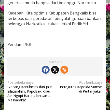
generasi muda bangsa dari belenggu Narkotika.
Kedepan, Kita optimis Kabupaten Bengkalis bisa
terbebas dari peredaran, penyalahgunaan bahkan
belenggu Narkotika, “tukas Letkol Endik YH.
Pendam I/BB
Ikuti Kami
N
Pos sebelumnya
Pos berikutnya
Bincang Kantibmas dan Jalin
Intregritas Kapolda Sumsel
a
Silaturahmi, Kapolsek Rilau
di Pertanyakan
v
Ale Ngopi Bareng bersama
Masyarakat
i