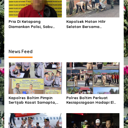
Pria Di Ketapang
Kapolsek Matan Hilir
Diamankan Polisi, Sabu
Selatan Bersama
Seberat 62,20 Turut Disita
Forkopimcam Laksanakan
Bakti Sosial Penambalan
Jalan Berlubang Demi
Keselamatan Pengguna
News Feed
Jalan
Kapolres Boltim Pimpin
Polres Boltim Perkuat
Sertijab Kasat Samapta,
Kesiapsiagaan Hadapi El
Wujud Regenerasi
Nino, Gelar Apel Pasukan
Kepemimpinan dan
Bersama Lintas Instansi
Penguatan Pelayanan
Kepolisian