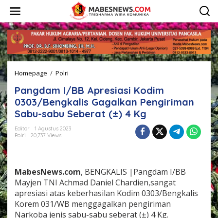
L
e
w
a
t
i
k
e
Homepage
/
Polri
P
k
a
o
Pangdam I/BB Apresiasi Kodim
n
n
g
t
0303/Bengkalis Gagalkan Pengiriman
d
e
Sabu-sabu Seberat (±) 4 Kg
a
n
m
Editor
1 Agustus 2023
I
Polri
20,737 Views
/
B
B
A
MabesNews.com
, BENGKALIS |Pangdam I/BB
p
Mayjen TNI Achmad Daniel Chardien,sangat
r
apresiasi atas keberhasilan Kodim 0303/Bengkalis
e
Korem 031/WB menggagalkan pengiriman
s
i
Narkoba jenis sabu-sabu seberat (±) 4 Kg.