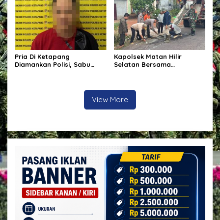
Kabupaten Ketapang
Pria Di Ketapang
Kapolsek Matan Hilir
Diamankan Polisi, Sabu
Selatan Bersama
Seberat 62,20 Turut Disita
Forkopimcam Laksanakan
Bakti Sosial Penambalan
Jalan Berlubang Demi
Keselamatan Pengguna
View More
Jalan