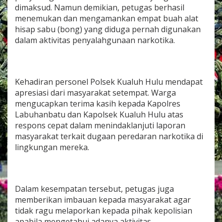
a
dimaksud. Namun demikian, petugas berhasil
n
menemukan dan mengamankan empat buah alat
g
hisap sabu (bong) yang diduga pernah digunakan
B
dalam aktivitas penyalahgunaan narkotika.
u
k
t
i
Kehadiran personel Polsek Kualuh Hulu mendapat
apresiasi dari masyarakat setempat. Warga
mengucapkan terima kasih kepada Kapolres
Labuhanbatu dan Kapolsek Kualuh Hulu atas
respons cepat dalam menindaklanjuti laporan
masyarakat terkait dugaan peredaran narkotika di
lingkungan mereka.
Dalam kesempatan tersebut, petugas juga
memberikan imbauan kepada masyarakat agar
tidak ragu melaporkan kepada pihak kepolisian
apabila mengetahui adanya aktivitas