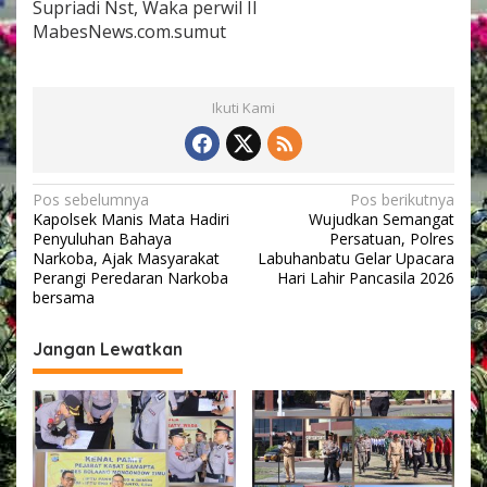
Supriadi Nst, Waka perwil II
MabesNews.com.sumut
Ikuti Kami
N
Pos sebelumnya
Pos berikutnya
Kapolsek Manis Mata Hadiri
Wujudkan Semangat
a
Penyuluhan Bahaya
Persatuan, Polres
v
Narkoba, Ajak Masyarakat
Labuhanbatu Gelar Upacara
Perangi Peredaran Narkoba
Hari Lahir Pancasila 2026
i
bersama ‎
g
Jangan Lewatkan
a
s
i
p
o