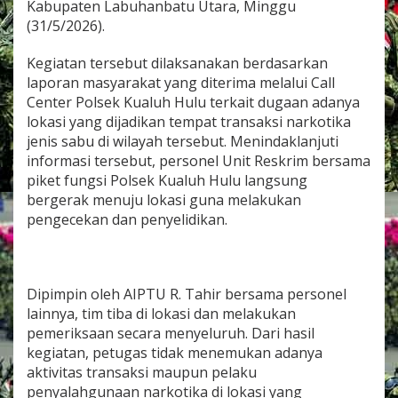
Kabupaten Labuhanbatu Utara, Minggu
l
(31/5/2026).
u
h
H
Kegiatan tersebut dilaksanakan berdasarkan
u
laporan masyarakat yang diterima melalui Call
l
Center Polsek Kualuh Hulu terkait dugaan adanya
u
lokasi yang dijadikan tempat transaksi narkotika
A
m
jenis sabu di wilayah tersebut. Menindaklanjuti
a
informasi tersebut, personel Unit Reskrim bersama
n
piket fungsi Polsek Kualuh Hulu langsung
k
bergerak menuju lokasi guna melakukan
a
n
pengecekan dan penyelidikan.
S
e
j
u
Dipimpin oleh AIPTU R. Tahir bersama personel
m
lainnya, tim tiba di lokasi dan melakukan
l
a
pemeriksaan secara menyeluruh. Dari hasil
h
kegiatan, petugas tidak menemukan adanya
B
aktivitas transaksi maupun pelaku
a
penyalahgunaan narkotika di lokasi yang
r