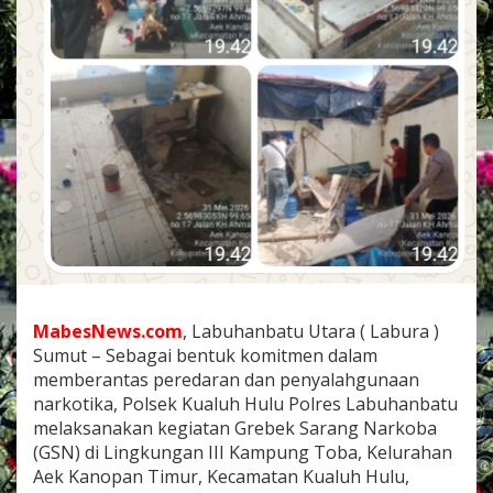
b
a
d
i
K
a
m
p
u
n
g
T
o
b
a
,
P
MabesNews.com
, Labuhanbatu Utara ( Labura )
o
Sumut – Sebagai bentuk komitmen dalam
l
memberantas peredaran dan penyalahgunaan
s
narkotika, Polsek Kualuh Hulu Polres Labuhanbatu
e
k
melaksanakan kegiatan Grebek Sarang Narkoba
K
(GSN) di Lingkungan III Kampung Toba, Kelurahan
u
Aek Kanopan Timur, Kecamatan Kualuh Hulu,
a