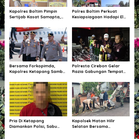
s
Kapolres Boltim Pimpin
Polres Boltim Perkuat
Sertijab Kasat Samapta,
Kesiapsiagaan Hadapi El
Wujud Regenerasi
Nino, Gelar Apel Pasukan
Kepemimpinan dan
Bersama Lintas Instansi
Penguatan Pelayanan
Kepolisian
Bersama Forkopimda,
Polresta Cirebon Gelar
Kapolres Ketapang Sambut
Razia Gabungan Tempat
Kedatangan Kapolda
Hiburan Malam,
Kalbar di Bumi Ale-Ale
Kabupaten Ketapang
Pria Di Ketapang
Kapolsek Matan Hilir
Diamankan Polisi, Sabu
Selatan Bersama
Seberat 62,20 Turut Disita
Forkopimcam Laksanakan
Bakti Sosial Penambalan