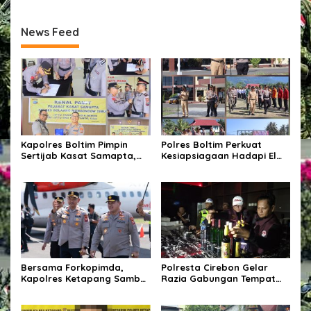
Jalan Berlubang Demi
Keselamatan Pengguna
News Feed
Jalan
Kapolres Boltim Pimpin
Polres Boltim Perkuat
Sertijab Kasat Samapta,
Kesiapsiagaan Hadapi El
Wujud Regenerasi
Nino, Gelar Apel Pasukan
Kepemimpinan dan
Bersama Lintas Instansi
Penguatan Pelayanan
Kepolisian
Bersama Forkopimda,
Polresta Cirebon Gelar
Kapolres Ketapang Sambut
Razia Gabungan Tempat
Kedatangan Kapolda
Hiburan Malam,
Kalbar di Bumi Ale-Ale