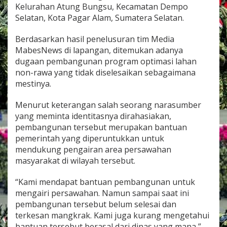
k
Kelurahan Atung Bungsu, Kecamatan Dempo
r
Selatan, Kota Pagar Alam, Sumatera Selatan.
a
k
Berdasarkan hasil penelusuran tim Media
MabesNews di lapangan, ditemukan adanya
dugaan pembangunan program optimasi lahan
non-rawa yang tidak diselesaikan sebagaimana
mestinya.
Menurut keterangan salah seorang narasumber
yang meminta identitasnya dirahasiakan,
pembangunan tersebut merupakan bantuan
pemerintah yang diperuntukkan untuk
mendukung pengairan area persawahan
masyarakat di wilayah tersebut.
“Kami mendapat bantuan pembangunan untuk
mengairi persawahan. Namun sampai saat ini
pembangunan tersebut belum selesai dan
terkesan mangkrak. Kami juga kurang mengetahui
bantuan tersebut berasal dari dinas yang mana,”