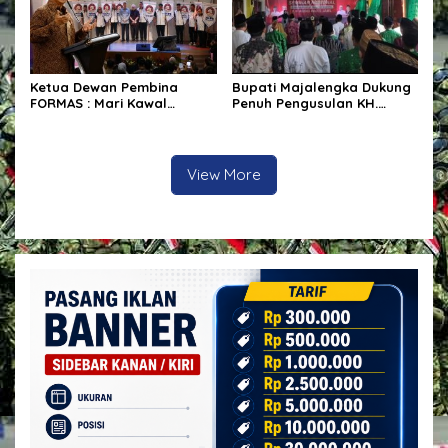
Ketua Dewan Pembina
Bupati Majalengka Dukung
FORMAS : Mari Kawal
Penuh Pengusulan KH.
Program Strategis
Abbas Abdul Jamil Sebagai
Pemerintah
Pahlawan Nasional
View More