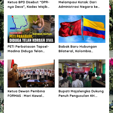
Ketua BPD Disebut “DPR-
Melampaui Kotak: Dari
nya Desa”, Kades Wajib
Administrasi Negara ke
Libatkan dalam Setiap
Dunia Pertambangan
Kegiatan dan Penetapan
Anggaran.
PETI Perbatasan Tapsel-
Babak Baru Hubungan
Madina Diduga Telan
Bilateral, Kolombia
Korban Jiwa, Kapolsek
Tegaskan Pengakuan Atas
Batang Angkola Belum Beri
Kedaulatan Maroko di
Keterangan Resmi
Wilayah Sahara
Ketua Dewan Pembina
Bupati Majalengka Dukung
FORMAS : Mari Kawal
Penuh Pengusulan KH.
Program Strategis
Abbas Abdul Jamil Sebagai
Pemerintah
Pahlawan Nasional