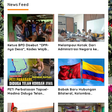
News Feed
Ketua BPD Disebut “DPR-
Melampaui Kotak: Dari
nya Desa”, Kades Wajib
Administrasi Negara ke
Libatkan dalam Setiap
Dunia Pertambangan
Kegiatan dan Penetapan
Anggaran.
PETI Perbatasan Tapsel-
Babak Baru Hubungan
Madina Diduga Telan
Bilateral, Kolombia
Korban Jiwa, Kapolsek
Tegaskan Pengakuan Atas
Batang Angkola Belum Beri
Kedaulatan Maroko di
Keterangan Resmi
Wilayah Sahara