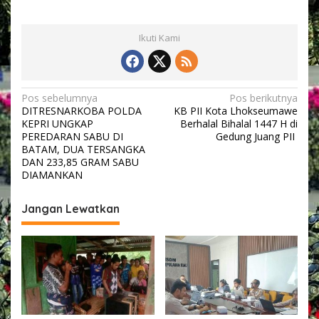
Ikuti Kami
N
Pos sebelumnya
Pos berikutnya
DITRESNARKOBA POLDA
KB PII Kota Lhokseumawe
a
KEPRI UNGKAP
Berhalal Bihalal 1447 H di
v
PEREDARAN SABU DI
Gedung Juang PII
BATAM, DUA TERSANGKA
i
DAN 233,85 GRAM SABU
DIAMANKAN
g
a
Jangan Lewatkan
s
i
p
o
s