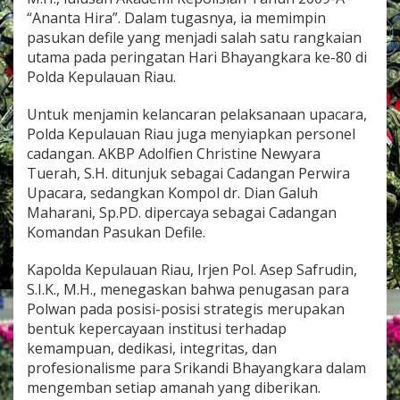
r
“Ananta Hira”. Dalam tugasnya, ia memimpin
a
pasukan defile yang menjadi salah satu rangkaian
H
utama pada peringatan Hari Bhayangkara ke-80 di
a
r
Polda Kepulauan Riau.
i
B
Untuk menjamin kelancaran pelaksanaan upacara,
h
Polda Kepulauan Riau juga menyiapkan personel
a
cadangan. AKBP Adolfien Christine Newyara
y
a
Tuerah, S.H. ditunjuk sebagai Cadangan Perwira
n
Upacara, sedangkan Kompol dr. Dian Galuh
g
Maharani, Sp.PD. dipercaya sebagai Cadangan
k
Komandan Pasukan Defile.
a
r
a
Kapolda Kepulauan Riau, Irjen Pol. Asep Safrudin,
k
S.I.K., M.H., menegaskan bahwa penugasan para
e
Polwan pada posisi-posisi strategis merupakan
-
bentuk kepercayaan institusi terhadap
8
kemampuan, dedikasi, integritas, dan
0
profesionalisme para Srikandi Bhayangkara dalam
mengemban setiap amanah yang diberikan.