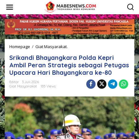
L
e
w
a
t
i
k
e
Homepage
/
Giat Masyarakat.
S
k
r
o
Srikandi Bhayangkara Polda Kepri
i
n
k
t
Ambil Peran Strategis sebagai Petugas
a
e
Upacara Hari Bhayangkara ke-80
n
n
d
Editor
3 Juli 2026
i
Giat Masyarakat.
135 Views
B
h
a
y
a
n
g
k
a