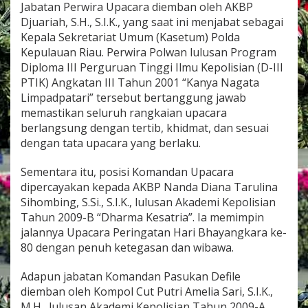
Jabatan Perwira Upacara diemban oleh AKBP
a
t
Djuariah, S.H., S.I.K., yang saat ini menjabat sebagai
e
Kepala Sekretariat Umum (Kasetum) Polda
g
Kepulauan Riau. Perwira Polwan lulusan Program
i
Diploma III Perguruan Tinggi Ilmu Kepolisian (D-III
s
s
PTIK) Angkatan III Tahun 2001 “Kanya Nagata
e
Limpadpatari” tersebut bertanggung jawab
b
memastikan seluruh rangkaian upacara
a
berlangsung dengan tertib, khidmat, dan sesuai
g
dengan tata upacara yang berlaku.
a
i
P
Sementara itu, posisi Komandan Upacara
e
dipercayakan kepada AKBP Nanda Diana Tarulina
t
Sihombing, S.Si., S.I.K., lulusan Akademi Kepolisian
u
Tahun 2009-B “Dharma Kesatria”. Ia memimpin
g
a
jalannya Upacara Peringatan Hari Bhayangkara ke-
s
80 dengan penuh ketegasan dan wibawa.
U
p
Adapun jabatan Komandan Pasukan Defile
a
diemban oleh Kompol Cut Putri Amelia Sari, S.I.K.,
c
a
M.H., lulusan Akademi Kepolisian Tahun 2009-A