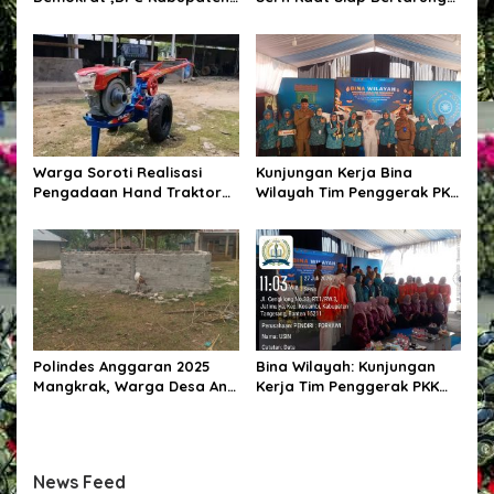
Pulang Pisau Gelar Kerja
Pada Pemilihan Kepala
Bakti Bersihkan Lingkungan
Desa Kotabunan Selatan
Rumah Ibadah,Melalui
Gerakan Langit Biru
Indonesia ASRI.
Warga Soroti Realisasi
Kunjungan Kerja Bina
Pengadaan Hand Traktor
Wilayah Tim Penggerak PKK
dan Kondisi BUMDes di
Kabupaten Tangerang di
Desa Kendu Wela
Desa Jati Mulya,
Kecamatan Kosambi
Polindes Anggaran 2025
Bina Wilayah: Kunjungan
Mangkrak, Warga Desa Ana
Kerja Tim Penggerak PKK
Engge Kecewa: Bangunan
Kabupaten Tangerang di
Baru Berdiri Setengah
Desa Jati Mulya,
Tembok
Kecamatan Kosambi Tahun
2026
News Feed