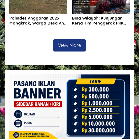
Polindes Anggaran 2025
Bina Wilayah: Kunjungan
Mangkrak, Warga Desa Ana
Kerja Tim Penggerak PKK
Engge Kecewa: Bangunan
Kabupaten Tangerang di
Baru Berdiri Setengah
Desa Jati Mulya,
Tembok
Kecamatan Kosambi Tahun
2026
View More