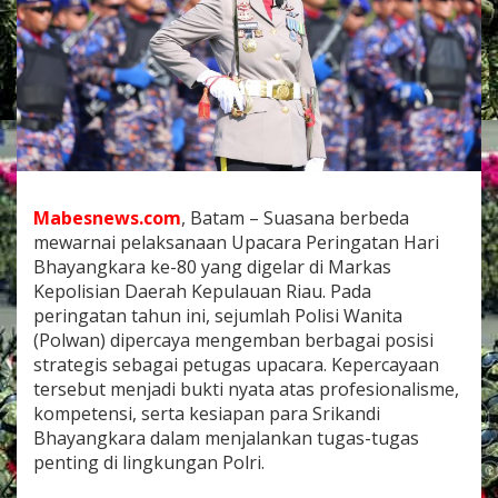
r
a
P
o
l
d
a
K
e
p
r
Mabesnews.com
, Batam – Suasana berbeda
i
mewarnai pelaksanaan Upacara Peringatan Hari
A
Bhayangkara ke-80 yang digelar di Markas
m
b
Kepolisian Daerah Kepulauan Riau. Pada
i
peringatan tahun ini, sejumlah Polisi Wanita
l
(Polwan) dipercaya mengemban berbagai posisi
P
strategis sebagai petugas upacara. Kepercayaan
e
tersebut menjadi bukti nyata atas profesionalisme,
r
a
kompetensi, serta kesiapan para Srikandi
n
Bhayangkara dalam menjalankan tugas-tugas
S
penting di lingkungan Polri.
t
r