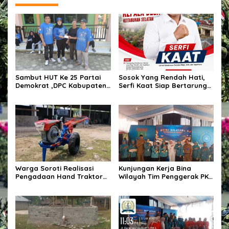
Sambut HUT Ke 25 Partai
Sosok Yang Rendah Hati,
Demokrat ,DPC Kabupaten
Serfi Kaat Siap Bertarung
Pulang Pisau Gelar Kerja
Pada Pemilihan Kepala
Bakti Bersihkan Lingkungan
Desa Kotabunan Selatan
Rumah Ibadah,Melalui
Gerakan Langit Biru
Indonesia ASRI.
Warga Soroti Realisasi
Kunjungan Kerja Bina
Pengadaan Hand Traktor
Wilayah Tim Penggerak PKK
dan Kondisi BUMDes di
Kabupaten Tangerang di
Desa Kendu Wela
Desa Jati Mulya,
Kecamatan Kosambi