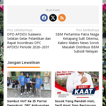
Ikuti Kami
N
Pos sebelumnya
Pos berikutnya
DPD APDESI Sulawesi
SBM Pertamina Patra Niaga
a
Selatan Gelar Pelantikan dan
Ketapang Sulit Ditemui,
v
Rapat Koordinasi DPC
Kabiro Mabes News Soroti
APDESI Periode 2026–2031
Masalah Distribusi BBM
i
Subsidi Nelayan ‎
g
Jangan Lewatkan
a
s
i
p
o
s
Sambut HUT Ke 25 Partai
Sosok Yang Rendah Hati,
Demokrat ,DPC Kabupaten
Serfi Kaat Siap Bertarung