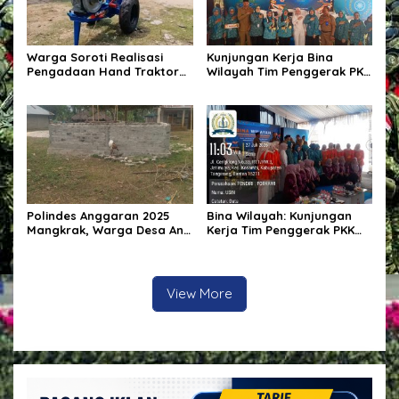
Warga Soroti Realisasi
Kunjungan Kerja Bina
Pengadaan Hand Traktor
Wilayah Tim Penggerak PKK
dan Kondisi BUMDes di
Kabupaten Tangerang di
Desa Kendu Wela
Desa Jati Mulya,
Kecamatan Kosambi
Polindes Anggaran 2025
Bina Wilayah: Kunjungan
Mangkrak, Warga Desa Ana
Kerja Tim Penggerak PKK
Engge Kecewa: Bangunan
Kabupaten Tangerang di
Baru Berdiri Setengah
Desa Jati Mulya,
Tembok
Kecamatan Kosambi Tahun
2026
View More