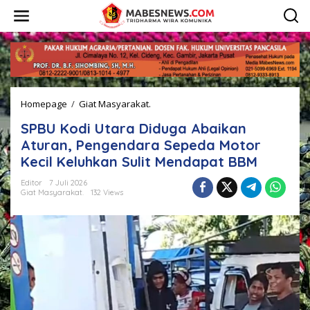
L
e
w
a
t
i
k
e
Homepage
/
Giat Masyarakat.
S
k
P
o
SPBU Kodi Utara Diduga Abaikan
B
n
U
t
Aturan, Pengendara Sepeda Motor
K
e
Kecil Keluhkan Sulit Mendapat BBM
o
n
d
Editor
7 Juli 2026
i
Giat Masyarakat.
132 Views
U
t
a
r
a
D
i
d
u