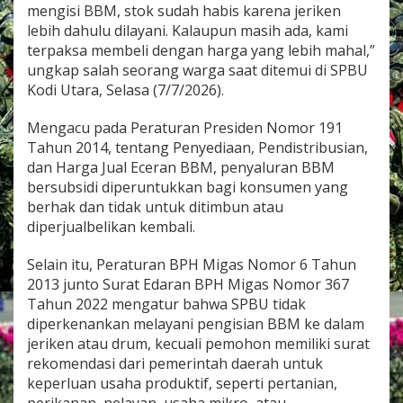
mengisi BBM, stok sudah habis karena jeriken
S
u
lebih dahulu dilayani. Kalaupun masih ada, kami
l
terpaksa membeli dengan harga yang lebih mahal,”
i
ungkap salah seorang warga saat ditemui di SPBU
t
Kodi Utara, Selasa (7/7/2026).
M
e
n
Mengacu pada Peraturan Presiden Nomor 191
d
Tahun 2014, tentang Penyediaan, Pendistribusian,
a
dan Harga Jual Eceran BBM, penyaluran BBM
p
bersubsidi diperuntukkan bagi konsumen yang
a
berhak dan tidak untuk ditimbun atau
t
B
diperjualbelikan kembali.
B
M
Selain itu, Peraturan BPH Migas Nomor 6 Tahun
2013 junto Surat Edaran BPH Migas Nomor 367
Tahun 2022 mengatur bahwa SPBU tidak
diperkenankan melayani pengisian BBM ke dalam
jeriken atau drum, kecuali pemohon memiliki surat
rekomendasi dari pemerintah daerah untuk
keperluan usaha produktif, seperti pertanian,
perikanan, nelayan, usaha mikro, atau