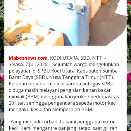
a
S
e
p
e
d
a
M
o
t
o
Mabesnews.com
, KODI UTARA, SBD, NTT –
r
Selasa, 7 Juli 2026 – Sejumlah warga mengeluhkan
K
pelayanan di SPBU Kodi Utara, Kabupaten Sumba
e
Barat Daya (SBD), Nusa Tenggara Timur (NTT).
c
i
Keluhan tersebut muncul karena petugas SPBU
l
diduga masih melayani pengisian bahan bakar
K
minyak (BBM) menggunakan jeriken berkapasitas
e
20 liter, sehingga pengendara sepeda motor kecil
l
u
mengaku kesulitan memperoleh BBM.
h
k
“Yang menjadi korban itu kami pengguna motor
a
kecil. Kami mengantre panjang, tetapi saat giliran
n