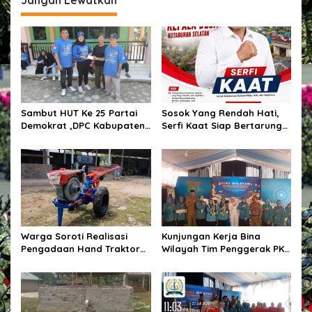
a
s
i
p
o
s
Sambut HUT Ke 25 Partai
Sosok Yang Rendah Hati,
Demokrat ,DPC Kabupaten
Serfi Kaat Siap Bertarung
Pulang Pisau Gelar Kerja
Pada Pemilihan Kepala
Bakti Bersihkan Lingkungan
Desa Kotabunan Selatan
Rumah Ibadah,Melalui
Gerakan Langit Biru
Indonesia ASRI.
Warga Soroti Realisasi
Kunjungan Kerja Bina
Pengadaan Hand Traktor
Wilayah Tim Penggerak PKK
dan Kondisi BUMDes di
Kabupaten Tangerang di
Desa Kendu Wela
Desa Jati Mulya,
Kecamatan Kosambi