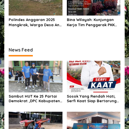
Polindes Anggaran 2025
Bina Wilayah: Kunjungan
Mangkrak, Warga Desa Ana
Kerja Tim Penggerak PKK
Engge Kecewa: Bangunan
Kabupaten Tangerang di
Baru Berdiri Setengah
Desa Jati Mulya,
Tembok
Kecamatan Kosambi Tahun
2026
News Feed
Sambut HUT Ke 25 Partai
Sosok Yang Rendah Hati,
Demokrat ,DPC Kabupaten
Serfi Kaat Siap Bertarung
Pulang Pisau Gelar Kerja
Pada Pemilihan Kepala
Bakti Bersihkan Lingkungan
Desa Kotabunan Selatan
Rumah Ibadah,Melalui
Gerakan Langit Biru
Indonesia ASRI.