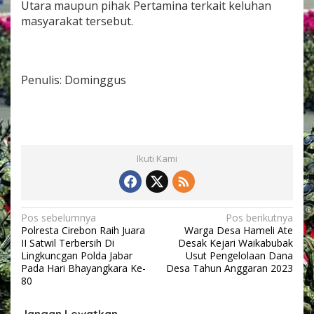
Utara maupun pihak Pertamina terkait keluhan
masyarakat tersebut.
Penulis: Dominggus
Ikuti Kami
N
Pos sebelumnya
Pos berikutnya
Polresta Cirebon Raih Juara
Warga Desa Hameli Ate
a
II Satwil Terbersih Di
Desak Kejari Waikabubak
v
Lingkuncgan Polda Jabar
Usut Pengelolaan Dana
Pada Hari Bhayangkara Ke-
Desa Tahun Anggaran 2023
i
80
g
Jangan Lewatkan