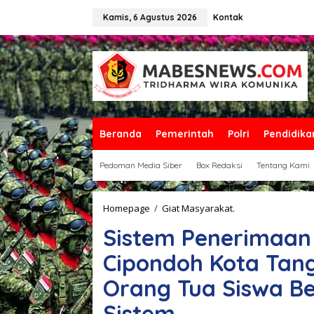
L
e
Kamis, 6 Agustus 2026
Kontak
w
a
t
i
k
e
k
o
n
Beranda
Pemerintah
Polri
Pendidika
t
e
Pedoman Media Siber
Box Redaksi
Tentang Kami
n
Homepage
/
Giat Masyarakat.
S
i
Sistem Penerimaan 
s
t
Cipondoh Kota Tang
e
m
Orang Tua Siswa Be
P
e
Sistem
n