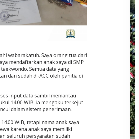
WA0004.mp4?_=1
hi wabarakatuh. Saya orang tua dari
i saya mendaftarkan anak saya di SMP
si taekwondo. Semua data yang
n dan sudah di-ACC oleh panitia di
ses input data sambil memantau
ukul 14.00 WIB, ia mengaku terkejut
ncul dalam sistem penerimaan.
l 14.00 WIB, tetapi nama anak saya
ecewa karena anak saya memiliki
dan seluruh persyaratan sudah