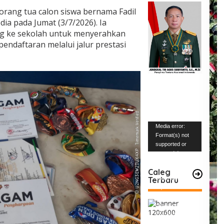
orang tua calon siswa bernama Fadil
ia pada Jumat (3/7/2026). Ia
g ke sekolah untuk menyerahkan
ndaftaran melalui jalur prestasi
Pemutar
Media error:
Video
Format(s) not
supported or
source(s) not
found
Caleg
Terbaru
Unduh Berkas:
https://www.mabe
snews.com/wp-
content/uploads/2
023/12/VID-
20231227-