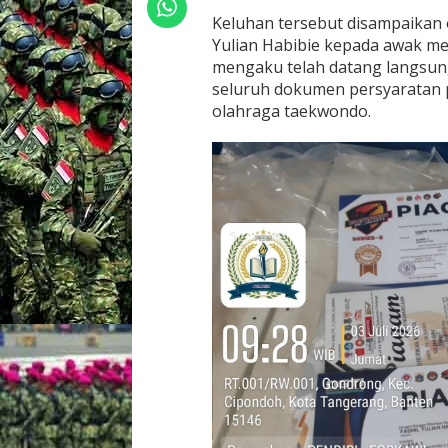
d
Keluhan tersebut disampaikan 
i
Yulian Habibie kepada awak med
S
mengaku telah datang langsun
o
r
seluruh dokumen persyaratan pe
o
olahraga taekwondo.
t
a
n
,
O
r
a
n
g
T
u
a
S
i
s
w
a
B
e