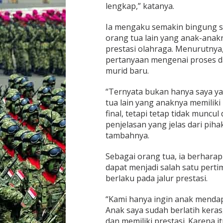
e
lengkap,” katanya.
m
Ia mengaku semakin bingung s
orang tua lain yang anak-anakn
prestasi olahraga. Menurutnya
pertanyaan mengenai proses d
murid baru.
“Ternyata bukan hanya saya ya
tua lain yang anaknya memiliki
final, tetapi tetap tidak muncul
penjelasan yang jelas dari pih
tambahnya.
Sebagai orang tua, ia berharap
dapat menjadi salah satu pert
berlaku pada jalur prestasi.
“Kami hanya ingin anak mendap
Anak saya sudah berlatih keras
dan memiliki prestasi. Karena 