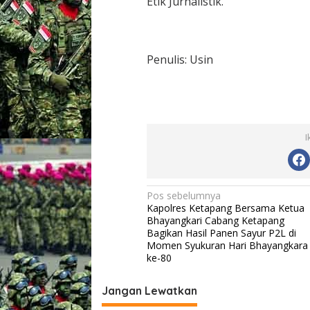
Etik Jurnalistik.
Penulis: Usin
I
N
Pos sebelumnya
Kapolres Ketapang Bersama Ketua
a
Bhayangkari Cabang Ketapang
v
Bagikan Hasil Panen Sayur P2L di
Momen Syukuran Hari Bhayangkara
i
ke-80
g
Jangan Lewatkan
a