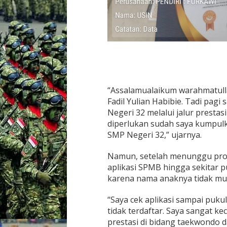
r
p
r
e
s
t
a
s
i
“Assalamualaikum warahmatulla
P
e
Fadil Yulian Habibie. Tadi pag
r
Negeri 32 melalui jalur presta
t
diperlukan sudah saya kumpulka
a
SMP Negeri 32,” ujarnya.
n
y
a
Namun, setelah menunggu pro
k
aplikasi SPMB hingga sekitar p
a
karena nama anaknya tidak mu
n
S
“Saya cek aplikasi sampai puku
i
s
tidak terdaftar. Saya sangat k
t
prestasi di bidang taekwondo 