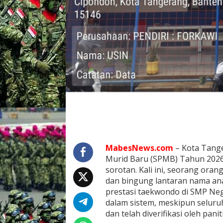
3
2
C
i
p
o
n
d
o
h
K
o
t
a
T
a
MabesNews.com
– Kota Tange
n
Murid Baru (SPMB) Tahun 2026
g
e
sorotan. Kali ini, seorang ora
r
dan bingung lantaran nama ana
a
prestasi taekwondo di SMP Neg
n
dalam sistem, meskipun seluru
g
J
dan telah diverifikasi oleh panit
a