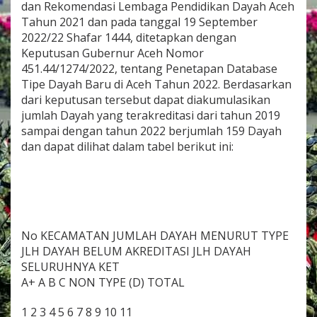
dan Rekomendasi Lembaga Pendidikan Dayah Aceh
k
Tahun 2021 dan pada tanggal 19 September
a
2022/22 Shafar 1444, ditetapkan dengan
n
D
Keputusan Gubernur Aceh Nomor
a
451.44/1274/2022, tentang Penetapan Database
y
Tipe Dayah Baru di Aceh Tahun 2022. Berdasarkan
a
dari keputusan tersebut dapat diakumulasikan
h
K
jumlah Dayah yang terakreditasi dari tahun 2019
a
sampai dengan tahun 2022 berjumlah 159 Dayah
b
dan dapat dilihat dalam tabel berikut ini:
u
p
a
t
e
n
B
No KECAMATAN JUMLAH DAYAH MENURUT TYPE
i
JLH DAYAH BELUM AKREDITASI JLH DAYAH
r
SELURUHNYA KET
e
u
A+ A B C NON TYPE (D) TOTAL
e
n
1 2 3 4 5 6 7 8 9 10 11