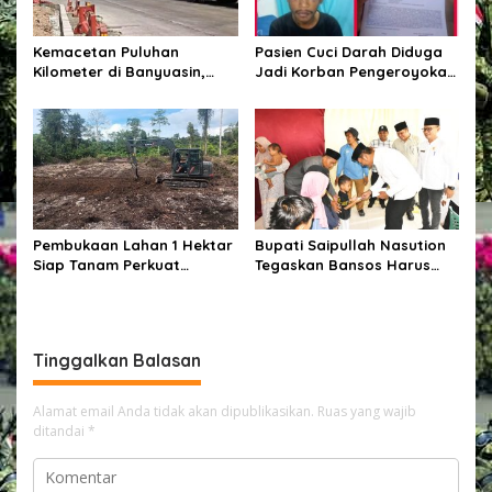
Kemacetan Puluhan
Pasien Cuci Darah Diduga
Kilometer di Banyuasin,
Jadi Korban Pengeroyokan
Gubernur Sumsel Pastikan
di Waingapu, Keluarga
Perbaikan Jalan
Minta Polisi Usut Tuntas
Dipercepat
Kasus
Pembukaan Lahan 1 Hektar
Bupati Saipullah Nasution
Siap Tanam Perkuat
Tegaskan Bansos Harus
Ketahanan Pangan
Tepat Sasaran, P3K PW
Diterjunkan Langsung Cek
Data Desa
Tinggalkan Balasan
Alamat email Anda tidak akan dipublikasikan.
Ruas yang wajib
ditandai
*