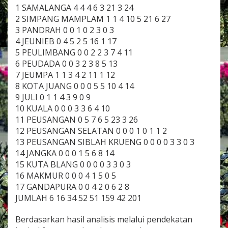
1 SAMALANGA 4 4 4 6 3 21 3 24
2 SIMPANG MAMPLAM 1 1 4 10 5 21 6 27
3 PANDRAH 0 0 1 0 2 3 0 3
4 JEUNIEB 0 4 5 2 5 16 1 17
5 PEULIMBANG 0 0 2 2 3 7 4 11
6 PEUDADA 0 0 3 2 3 8 5 13
7 JEUMPA 1 1 3 4 2 11 1 12
8 KOTA JUANG 0 0 0 5 5 10 4 14
9 JULI 0 1 1 4 3 9 0 9
10 KUALA 0 0 0 3 3 6 4 10
11 PEUSANGAN 0 5 7 6 5 23 3 26
12 PEUSANGAN SELATAN 0 0 0 1 0 1 1 2
13 PEUSANGAN SIBLAH KRUENG 0 0 0 0 3 3 0 3
14 JANGKA 0 0 0 1 5 6 8 14
15 KUTA BLANG 0 0 0 0 3 3 0 3
16 MAKMUR 0 0 0 4 1 5 0 5
17 GANDAPURA 0 0 4 2 0 6 2 8
JUMLAH 6 16 34 52 51 159 42 201
Berdasarkan hasil analisis melalui pendekatan