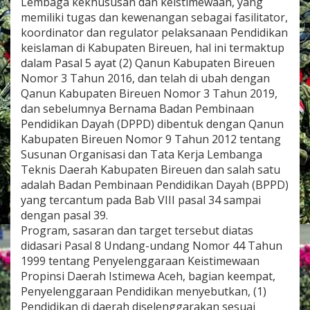
Lembaga kekhususan dan keistimewaan, yang
N
memiliki tugas dan kewenangan sebagai fasilitator,
B
koordinator dan regulator pelaksanaan Pendidikan
I
R
keislaman di Kabupaten Bireuen, hal ini termaktup
E
dalam Pasal 5 ayat (2) Qanun Kabupaten Bireuen
U
Nomor 3 Tahun 2016, dan telah di ubah dengan
E
Qanun Kabupaten Bireuen Nomor 3 Tahun 2019,
N
dan sebelumnya Bernama Badan Pembinaan
O
l
Pendidikan Dayah (DPPD) dibentuk dengan Qanun
e
Kabupaten Bireuen Nomor 9 Tahun 2012 tentang
h
Susunan Organisasi dan Tata Kerja Lembanga
D
Teknis Daerah Kabupaten Bireuen dan salah satu
r
.
adalah Badan Pembinaan Pendidikan Dayah (BPPD)
H
yang tercantum pada Bab VIII pasal 34 sampai
.
dengan pasal 39.
J
Program, sasaran dan target tersebut diatas
u
didasari Pasal 8 Undang-undang Nomor 44 Tahun
f
l
1999 tentang Penyelenggaraan Keistimewaan
i
Propinsi Daerah Istimewa Aceh, bagian keempat,
w
Penyelenggaraan Pendidikan menyebutkan, (1)
a
Pendidikan di daerah diselenggarakan sesuai
n