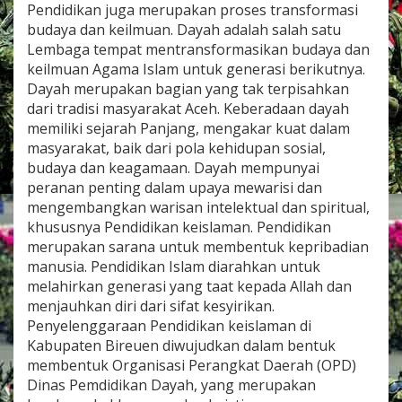
Pendidikan juga merupakan proses transformasi
A
K
budaya dan keilmuan. Dayah adalah salah satu
R
Lembaga tempat mentransformasikan budaya dan
E
keilmuan Agama Islam untuk generasi berikutnya.
D
Dayah merupakan bagian yang tak terpisahkan
I
T
dari tradisi masyarakat Aceh. Keberadaan dayah
A
memiliki sejarah Panjang, mengakar kuat dalam
S
masyarakat, baik dari pola kehidupan sosial,
I
budaya dan keagamaan. Dayah mempunyai
D
peranan penting dalam upaya mewarisi dan
A
Y
mengembangkan warisan intelektual dan spiritual,
A
khususnya Pendidikan keislaman. Pendidikan
H
merupakan sarana untuk membentuk kepribadian
D
manusia. Pendidikan Islam diarahkan untuk
I
K
melahirkan generasi yang taat kepada Allah dan
A
menjauhkan diri dari sifat kesyirikan.
B
Penyelenggaraan Pendidikan keislaman di
U
Kabupaten Bireuen diwujudkan dalam bentuk
P
membentuk Organisasi Perangkat Daerah (OPD)
A
T
Dinas Pemdidikan Dayah, yang merupakan
E