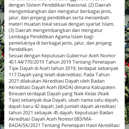
,
dengan Sistem Pendidikan Nasional, (2) Daerah
S
mengembangkan dan mengatur berbagai jenis,
H
jalur, dan jenjang pendidikan serta menambah
.
materi muatan lokal sesuai dengan syariat Islam,
,
(3) Daerah mengembangkan dan mengatur
M
M
Lembaga Pendidikan Agama Islam bagi
K
pemeluknya di berbagai jenis, jalur, dan jenjang
e
Pendidikan.
p
Sesuai dengan Keputusan Gubernur Aceh Nomor
a
l
451.44/770/2019 Tahun 2019 Tentang Penetapan
a
Tipe Dayah di Aceh tahun 2019, terdapat sebanyak
D
117 Dayah yang telah diakreditasi. Pada Tahun
i
2021 dilakukan Akreditasi Dayah oleh Badan
n
Akreditasi Dayah Aceh (BADA) dimana Kabupaten
a
s
Bireuen terdapat Dayah yang Naik Kelas (Naik
P
Tipe) sebanyak dua Dayah, ubah nama satu dayah,
e
dayah baru 42 dayah. Jadi jumlah dayah akreditasi
n
tahun 2021 sebayak 45 dayah. Keputusan Badan
d
i
Akreditasi Dayah Aceh Nomor:083/MA-
d
BADA/SK/2021 Tentang Penetapan Hasil Akreditasi
i