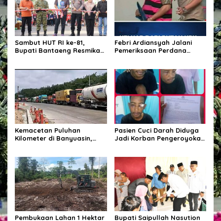
Sambut HUT RI ke-81,
Febri Ardiansyah Jalani
Bupati Bantaeng Resmikan
Pemeriksaan Perdana
Gapura Kampung
sebagai Tersangka di
Bissampole
Kejaksaan Agung
Kemacetan Puluhan
Pasien Cuci Darah Diduga
Kilometer di Banyuasin,
Jadi Korban Pengeroyokan
Gubernur Sumsel Pastikan
di Waingapu, Keluarga
Perbaikan Jalan
Minta Polisi Usut Tuntas
Dipercepat
Kasus
Pembukaan Lahan 1 Hektar
Bupati Saipullah Nasution