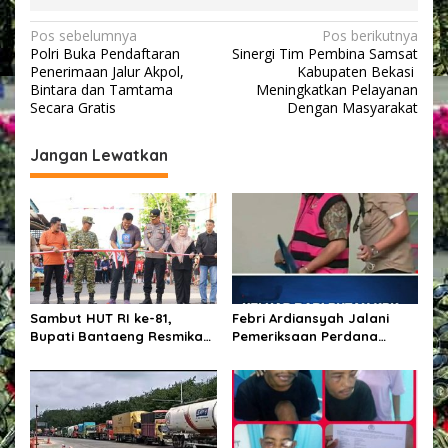
N
Pos sebelumnya
Pos berikutnya
Polri Buka Pendaftaran
Sinergi Tim Pembina Samsat
a
Penerimaan Jalur Akpol,
Kabupaten Bekasi
v
Bintara dan Tamtama
Meningkatkan Pelayanan
Secara Gratis
Dengan Masyarakat
i
g
Jangan Lewatkan
a
s
i
p
o
s
Sambut HUT RI ke-81,
Febri Ardiansyah Jalani
Bupati Bantaeng Resmikan
Pemeriksaan Perdana
Gapura Kampung
sebagai Tersangka di
Bissampole
Kejaksaan Agung