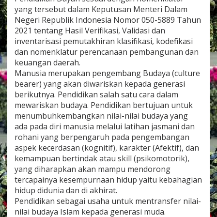
E
yang tersebut dalam Keputusan Menteri Dalam
N
Negeri Republik Indonesia Nomor 050-5889 Tahun
D
2021 tentang Hasil Verifikasi, Validasi dan
I
D
inventarisasi pemutakhiran klasifikasi, kodefikasi
I
dan nomenklatur perencanaan pembangunan dan
K
keuangan daerah.
A
Manusia merupakan pengembang Budaya (culture
N
K
bearer) yang akan diwariskan kepada generasi
E
berikutnya. Pendidikan salah satu cara dalam
I
mewariskan budaya. Pendidikan bertujuan untuk
S
menumbuhkembangkan nilai-nilai budaya yang
L
ada pada diri manusia melalui latihan jasmani dan
A
M
rohani yang berpengaruh pada pengembangan
A
aspek kecerdasan (kognitif), karakter (Afektif), dan
N
kemampuan bertindak atau skill (psikomotorik),
M
yang diharapkan akan mampu mendorong
E
L
tercapainya kesempurnaan hidup yaitu kebahagian
A
hidup didunia dan di akhirat.
L
Pendidikan sebagai usaha untuk mentransfer nilai-
U
nilai budaya Islam kepada generasi muda.
I