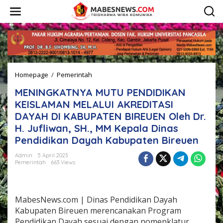
L
e
w
a
t
i
k
e
Homepage
/
Pemerintah
M
k
E
o
MENINGKATNYA MUTU PENDIDIKAN
N
n
I
t
KEISLAMAN MELALUI AKREDITASI
N
e
DAYAH DI KABUPATEN BIREUEN Oleh Dr.
G
n
H. Jufliwan, SH., MM Kepala Dinas
K
A
Pendidikan Dayah Kabupaten Bireuen
T
N
Admin
5 April 2023
Pemerintah
663 Views
Y
A
M
U
MabesNews.com | Dinas Pendidikan Dayah
T
U
Kabupaten Bireuen merencanakan Program
P
Pendidikan Dayah sesuai dengan nomenklatur