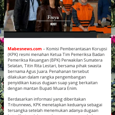
s
S
u
a
p
M
a
n
t
a
n
Mabesnews.com
– Komisi Pemberantasan Korupsi
B
(KPK) resmi menahan Ketua Tim Pemeriksa Badan
u
Pemeriksa Keuangan (BPK) Perwakilan Sumatera
p
Selatan, Titin Rita Lestari, bersama pihak swasta
a
bernama Agus Juara. Penahanan tersebut
t
i
dilakukan dalam rangka pengembangan
M
penyidikan kasus dugaan suap yang berkaitan
u
dengan mantan Bupati Muara Enim.
a
r
Berdasarkan informasi yang diberitakan
a
E
Tribunnews, KPK menetapkan keduanya sebagai
n
tersangka setelah menemukan adanya dugaan
i