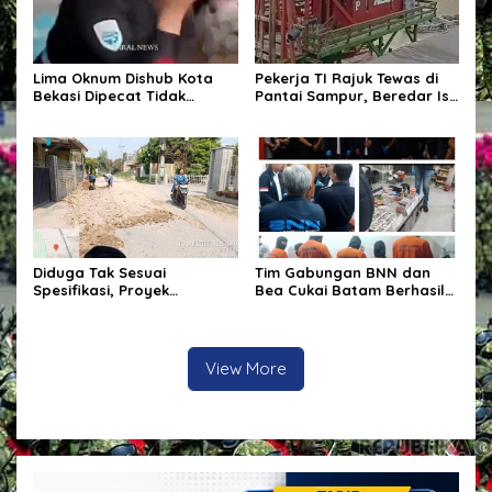
Lima Oknum Dishub Kota
Pekerja TI Rajuk Tewas di
Bekasi Dipecat Tidak
Pantai Sampur, Beredar Isu
Hormat, Akui Lakukan
Dugaan Bagi-Bagi Uang
Pungli terhadap Sopir Truk
Nama AD Jadi Sorotan
Diduga Tak Sesuai
Tim Gabungan BNN dan
Spesifikasi, Proyek
Bea Cukai Batam Berhasil
Peningkatan Jalan di
Mengungkap Jaringan
Cirebon Jadi Sorotan
Penyelundupan Narkotika
Di Batam.
View More