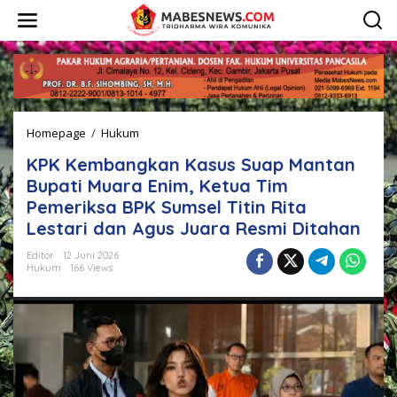
L
e
w
a
t
i
k
e
Homepage
/
Hukum
K
k
P
o
KPK Kembangkan Kasus Suap Mantan
K
n
K
t
Bupati Muara Enim, Ketua Tim
e
e
Pemeriksa BPK Sumsel Titin Rita
m
n
Lestari dan Agus Juara Resmi Ditahan
b
a
Editor
12 Juni 2026
n
Hukum
166 Views
g
k
a
n
K
a
s
u