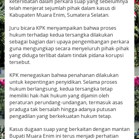
keterlibatan dalam perkara suap yang sebelumnya
m
telah menjerat sejumlah pihak dalam kasus di
,
K
Kabupaten Muara Enim, Sumatera Selatan.
e
t
Juru bicara KPK menyampaikan bahwa proses
u
hukum terhadap kedua tersangka dilakukan
a
sebagai bagian dari upaya pengembangan perkara
T
i
guna mengungkap secara menyeluruh pihak-pihak
m
yang diduga terlibat dalam tindak pidana korupsi
P
tersebut.
e
m
KPK menegaskan bahwa penahanan dilakukan
e
r
untuk kepentingan penyidikan. Selama proses
i
hukum berlangsung, kedua tersangka tetap
k
memiliki hak-hak hukum yang dijamin oleh
s
peraturan perundang-undangan, termasuk asas
a
praduga tak bersalah hingga adanya putusan
B
P
pengadilan yang berkekuatan hukum tetap.
K
S
Kasus dugaan suap yang berkaitan dengan mantan
u
Bupati Muara Enim ini terus menjadi perhatian
m