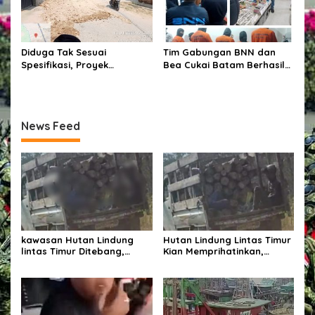
Diduga Tak Sesuai
Tim Gabungan BNN dan
Spesifikasi, Proyek
Bea Cukai Batam Berhasil
Peningkatan Jalan di
Mengungkap Jaringan
Cirebon Jadi Sorotan
Penyelundupan Narkotika
Di Batam.
News Feed
kawasan Hutan Lindung
Hutan Lindung Lintas Timur
lintas Timur Ditebang,
Kian Memprihatinkan,
Ancaman Pidana Mengintai,
Pohon Ditebang Pekerja
Pekerja Sebut Nama Afen
Sebut Nama Afen