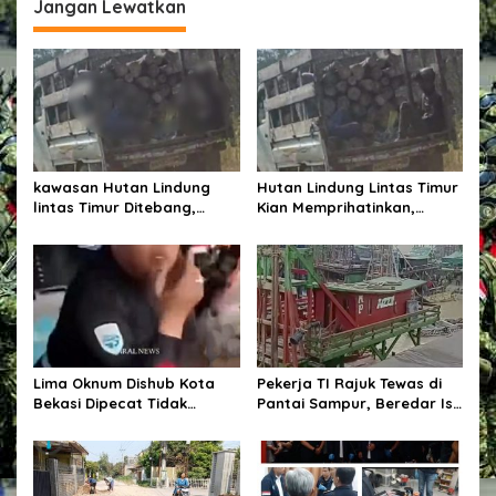
Jangan Lewatkan
a
s
J
s
u
i
a
r
p
a
o
R
e
s
s
kawasan Hutan Lindung
Hutan Lindung Lintas Timur
m
lintas Timur Ditebang,
Kian Memprihatinkan,
i
Ancaman Pidana Mengintai,
Pohon Ditebang Pekerja
D
Pekerja Sebut Nama Afen
Sebut Nama Afen
i
t
a
h
a
n
Lima Oknum Dishub Kota
Pekerja TI Rajuk Tewas di
Bekasi Dipecat Tidak
Pantai Sampur, Beredar Isu
Hormat, Akui Lakukan
Dugaan Bagi-Bagi Uang
Pungli terhadap Sopir Truk
Nama AD Jadi Sorotan