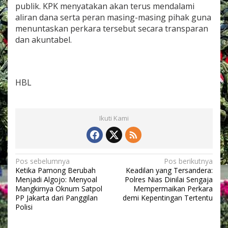
publik. KPK menyatakan akan terus mendalami
s
e
aliran dana serta peran masing-masing pihak guna
l
menuntaskan perkara tersebut secara transparan
T
dan akuntabel.
i
t
i
n
R
HBL
i
t
a
L
Ikuti Kami
e
s
t
a
N
Pos sebelumnya
Pos berikutnya
r
Ketika Pamong Berubah
Keadilan yang Tersandera:
i
a
Menjadi Algojo: Menyoal
Polres Nias Dinilai Sengaja
d
v
Mangkirnya Oknum Satpol
Mempermaikan Perkara
a
PP Jakarta dari Panggilan
demi Kepentingan Tertentu
n
i
Polisi
A
g
g
u