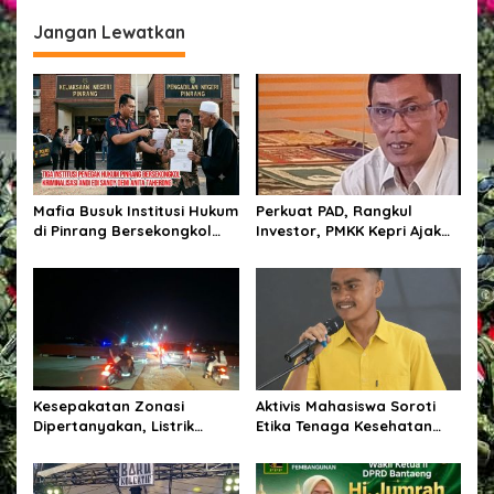
a
Jangan Lewatkan
s
i
p
o
s
Mafia Busuk Institusi Hukum
Perkuat PAD, Rangkul
di Pinrang Bersekongkol
Investor, PMKK Kepri Ajak
Kriminalisasi Andi Edi Sandy
Masyarakat Bersatu Kawal
Ekonomi Daerah
Kesepakatan Zonasi
Aktivis Mahasiswa Soroti
Dipertanyakan, Listrik
Etika Tenaga Kesehatan
Tanah Merah Berulang
dalam Polemik Komentar
Padam, Tata Kelola BUMD
Kontroversial terhadap
Disorot
Pasien BPJS