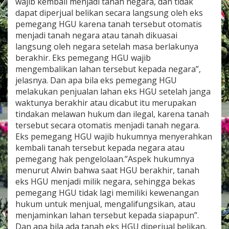
wajib kembali menjadi tanah negara, dan tidak
dapat diperjual belikan secara langsung oleh eks
pemegang HGU karena tanah tersebut otomatis
menjadi tanah negara atau tanah dikuasai
langsung oleh negara setelah masa berlakunya
berakhir. Eks pemegang HGU wajib
mengembalikan lahan tersebut kepada negara”,
jelasnya. Dan apa bila eks pemegang HGU
melakukan penjualan lahan eks HGU setelah janga
waktunya berakhir atau dicabut itu merupakan
tindakan melawan hukum dan ilegal, karena tanah
tersebut secara otomatis menjadi tanah negara.
Eks pemegang HGU wajib hukumnya menyerahkan
kembali tanah tersebut kepada negara atau
pemegang hak pengelolaan.”Aspek hukumnya
menurut Alwin bahwa saat HGU berakhir, tanah
eks HGU menjadi milik negara, sehingga bekas
pemegang HGU tidak lagi memiliki kewenangan
hukum untuk menjual, mengalifungsikan, atau
menjaminkan lahan tersebut kepada siapapun”.
Dan apa bila ada tanah eks HGU diperjual belikan,