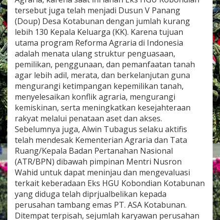
tersebut juga telah menjadi Dusun V Panang
(Doup) Desa Kotabunan dengan jumlah kurang
lebih 130 Kepala Keluarga (KK). Karena tujuan
utama program Reforma Agraria di Indonesia
adalah menata ulang struktur penguasaan,
pemilikan, penggunaan, dan pemanfaatan tanah
agar lebih adil, merata, dan berkelanjutan guna
mengurangi ketimpangan kepemilikan tanah,
menyelesaikan konflik agraria, mengurangi
kemiskinan, serta meningkatkan kesejahteraan
rakyat melalui penataan aset dan akses.
Sebelumnya juga, Alwin Tubagus selaku aktifis
telah mendesak Kementerian Agraria dan Tata
Ruang/Kepala Badan Pertanahan Nasional
(ATR/BPN) dibawah pimpinan Mentri Nusron
Wahid untuk dapat meninjau dan mengevaluasi
terkait keberadaan Eks HGU Kobondian Kotabunan
yang diduga telah diprjualbelikan kepada
perusahan tambang emas PT. ASA Kotabunan.
Ditempat terpisah, sejumlah karyawan perusahan