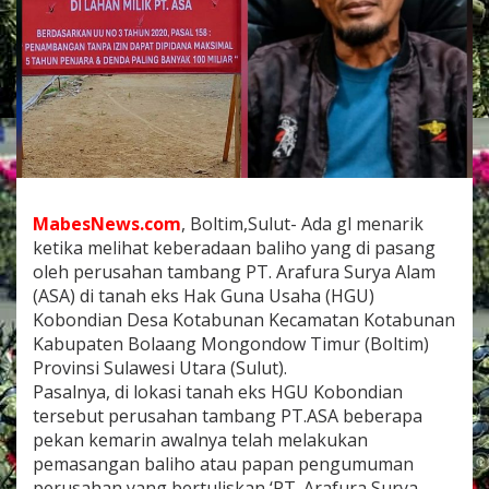
k
a
n
i
s
m
e
,
M
a
b
MabesNews.com
, Boltim,Sulut- Ada gl menarik
e
s
ketika melihat keberadaan baliho yang di pasang
P
oleh perusahan tambang PT. Arafura Surya Alam
o
(ASA) di tanah eks Hak Guna Usaha (HGU)
l
Kobondian Desa Kotabunan Kecamatan Kotabunan
r
Kabupaten Bolaang Mongondow Timur (Boltim)
i
D
Provinsi Sulawesi Utara (Sulut).
i
Pasalnya, di lokasi tanah eks HGU Kobondian
m
tersebut perusahan tambang PT.ASA beberapa
i
pekan kemarin awalnya telah melakukan
n
t
pemasangan baliho atau papan pengumuman
a
perusahan yang bertuliskan ‘PT. Arafura Surya