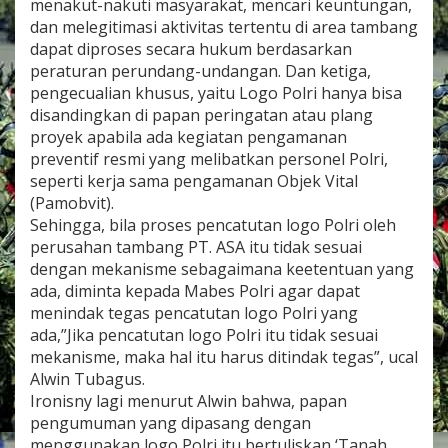
menakut-nakuti masyarakat, mencari keuntungan,
g
dan melegitimasi aktivitas tertentu di area tambang
P
dapat diproses secara hukum berdasarkan
T
.
peraturan perundang-undangan. Dan ketiga,
A
pengecualian khusus, yaitu Logo Polri hanya bisa
S
disandingkan di papan peringatan atau plang
A
proyek apabila ada kegiatan pengamanan
K
preventif resmi yang melibatkan personel Polri,
o
t
seperti kerja sama pengamanan Objek Vital
a
(Pamobvit).
b
Sehingga, bila proses pencatutan logo Polri oleh
u
perusahan tambang PT. ASA itu tidak sesuai
n
a
dengan mekanisme sebagaimana keetentuan yang
n
ada, diminta kepada Mabes Polri agar dapat
P
menindak tegas pencatutan logo Polri yang
a
ada,”Jika pencatutan logo Polri itu tidak sesuai
d
mekanisme, maka hal itu harus ditindak tegas”, ucal
a
P
Alwin Tubagus.
a
Ironisny lagi menurut Alwin bahwa, papan
p
pengumuman yang dipasang dengan
a
menggunakan logo Polri itu bertuliskan ‘Tanah
n