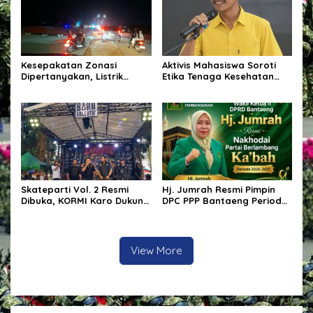
Kesepakatan Zonasi
Aktivis Mahasiswa Soroti
Dipertanyakan, Listrik
Etika Tenaga Kesehatan
Tanah Merah Berulang
dalam Polemik Komentar
Padam, Tata Kelola BUMD
Kontroversial terhadap
Disorot
Pasien BPJS
Skateparti Vol. 2 Resmi
Hj. Jumrah Resmi Pimpin
Dibuka, KORMI Karo Dukung
DPC PPP Bantaeng Periode
Kreativitas dan Prestasi
2026–2031
Komunitas Skateboard
View More