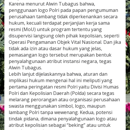
Karena menurut Alwin Tubagus bahwa,
o
P
penggunaan logo Polri pada papan pengumuman
o
perusahaan tambang tidak diperkenankan secara
l
hukum, kecuali terdapat perjanjian kerja sama
r
resmi (MoU) untuk program tertentu yang
i
O
disupervisi langsung oleh pihak kepolisian, seperti
l
Operasi Pengamanan Objek Vital Nasional. Dan jika
e
tidak ada izin atau dasar hukum yang jelas,
h
pemasangan logo tersebut merupakan bentuk
P
penyalahgunaan atribut instansi negara, tegas
e
r
Alwin Tubagus.
u
Lebih lanjut dijelaskannya bahwa, aturan dan
s
implikasi hukum mengenai hal ini meliputi yang
a
pertama peringatan resmi Polri yaitu Divisi Humas
h
a
Polri dan Kepolisian Daerah (Polda) secara tegas
n
melarang perorangan atau organisasi perusahaan
T
swasta menggunakan simbol, logo, maupun
a
lambang Polri tanpa wewenang. Kedua, potensi
m
tindak pidana, dimana penyalahgunaan logo atau
b
a
atribut kepolisian sebagai “beking” atau untuk
n