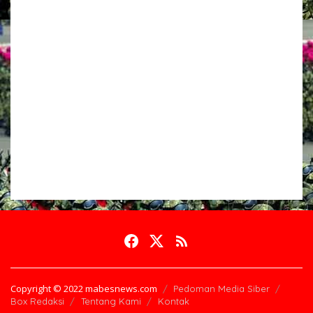
Copyright © 2022 mabesnews.com
Pedoman Media Siber
Box Redaksi
Tentang Kami
Kontak