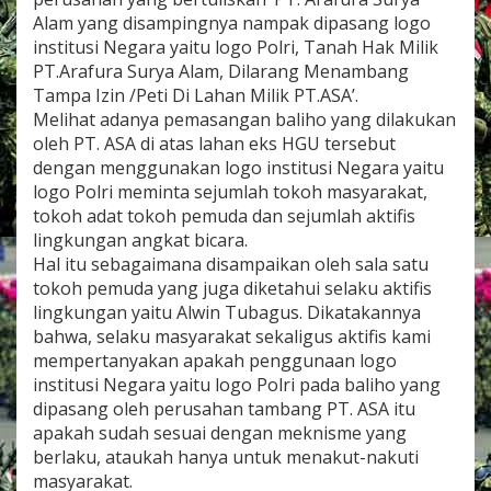
,
Alam yang disampingnya nampak dipasang logo
T
institusi Negara yaitu logo Polri, Tanah Hak Milik
i
PT.Arafura Surya Alam, Dilarang Menambang
n
d
Tampa Izin /Peti Di Lahan Milik PT.ASA’.
a
Melihat adanya pemasangan baliho yang dilakukan
k
oleh PT. ASA di atas lahan eks HGU tersebut
T
dengan menggunakan logo institusi Negara yaitu
e
g
logo Polri meminta sejumlah tokoh masyarakat,
a
tokoh adat tokoh pemuda dan sejumlah aktifis
s
lingkungan angkat bicara.
P
Hal itu sebagaimana disampaikan oleh sala satu
e
tokoh pemuda yang juga diketahui selaku aktifis
n
c
lingkungan yaitu Alwin Tubagus. Dikatakannya
a
bahwa, selaku masyarakat sekaligus aktifis kami
t
mempertanyakan apakah penggunaan logo
u
institusi Negara yaitu logo Polri pada baliho yang
t
a
dipasang oleh perusahan tambang PT. ASA itu
n
apakah sudah sesuai dengan meknisme yang
L
berlaku, ataukah hanya untuk menakut-nakuti
o
masyarakat.
g