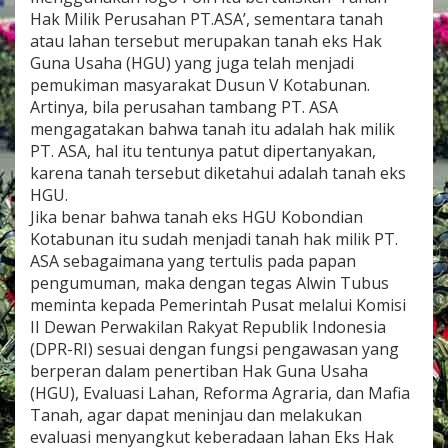
P
Hak Milik Perusahan PT.ASA’, sementara tanah
e
atau lahan tersebut merupakan tanah eks Hak
n
Guna Usaha (HGU) yang juga telah menjadi
g
pemukiman masyarakat Dusun V Kotabunan.
u
Artinya, bila perusahan tambang PT. ASA
m
u
mengagatakan bahwa tanah itu adalah hak milik
m
PT. ASA, hal itu tentunya patut dipertanyakan,
a
karena tanah tersebut diketahui adalah tanah eks
n
HGU.
Jika benar bahwa tanah eks HGU Kobondian
Kotabunan itu sudah menjadi tanah hak milik PT.
ASA sebagaimana yang tertulis pada papan
pengumuman, maka dengan tegas Alwin Tubus
meminta kepada Pemerintah Pusat melalui Komisi
II Dewan Perwakilan Rakyat Republik Indonesia
(DPR-RI) sesuai dengan fungsi pengawasan yang
berperan dalam penertiban Hak Guna Usaha
(HGU), Evaluasi Lahan, Reforma Agraria, dan Mafia
Tanah, agar dapat meninjau dan melakukan
evaluasi menyangkut keberadaan lahan Eks Hak