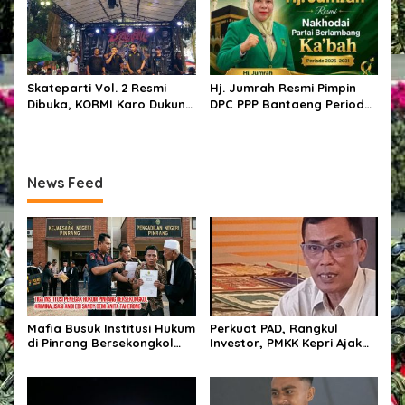
Skateparti Vol. 2 Resmi
Hj. Jumrah Resmi Pimpin
Dibuka, KORMI Karo Dukung
DPC PPP Bantaeng Periode
Kreativitas dan Prestasi
2026–2031
Komunitas Skateboard
News Feed
Mafia Busuk Institusi Hukum
Perkuat PAD, Rangkul
di Pinrang Bersekongkol
Investor, PMKK Kepri Ajak
Kriminalisasi Andi Edi Sandy
Masyarakat Bersatu Kawal
Ekonomi Daerah