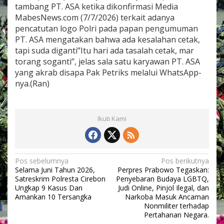
tambang PT. ASA ketika dikonfirmasi Media
MabesNews.com (7/7/2026) terkait adanya
pencatutan logo Polri pada papan pengumuman
PT. ASA mengatakan bahwa ada kesalahan cetak,
tapi suda diganti”Itu hari ada tasalah cetak, mar
torang soganti”, jelas sala satu karyawan PT. ASA
yang akrab disapa Pak Petriks melalui WhatsApp-
nya.(Ran)
Ikuti Kami
N
Pos sebelumnya
Pos berikutnya
Selama Juni Tahun 2026,
Perpres Prabowo Tegaskan:
a
Satreskrim Polresta Cirebon
Penyebaran Budaya LGBTQ,
v
Ungkap 9 Kasus Dan
Judi Online, Pinjol Ilegal, dan
Amankan 10 Tersangka ​
Narkoba Masuk Ancaman
i
Nonmiliter terhadap
Pertahanan Negara.
g