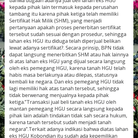
bahwa dugaan adanya jual beli lahan eks HGU
kepada pihak lain termasuk kepada perusahan
tambang itu karena pihak ketiga telah memiliki
Sertifikat Hak Milik (SHM), yang menjadi
pertanyaan apakah proses penerbitan sertifikat
tersebut sudah sesuai dengan prosedur, sehingga
lahan eks HGU itu diduga telah diperjual belikan
lewat adanya sertifikat?. Secara prinsip, BPN tidak
dapat langsung menerbitkan SHM atau hak lainnya
di atas lahan eks HGU yang dijual secara langsung
oleh eks pemegang HGU, karena tanah HGU telah
habis masa berlakunya atau dilepas, statusnya
kembali ke negara. Dan eks pemegang HGU tidak
lagi memiliki hak atas tanah tersebut, sehingga
tidak berwenang menjualnya kepada pihak
ketiga.”Transaksi jual beli tanah eks HGU oleh
mantan pemegang HGU secara langsung kepada
pihak lain adalah tindakan tidak sah secara hukum,
karena tanah tersebut sudah menjadi tanah
negara”.Terkait adanya indikasi bahwa diatas lahan
eks HGU Kobondian itu sudah ada kepemilikan