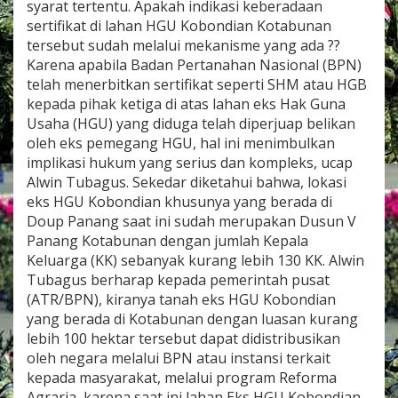
syarat tertentu. Apakah indikasi keberadaan
sertifikat di lahan HGU Kobondian Kotabunan
tersebut sudah melalui mekanisme yang ada ??
Karena apabila Badan Pertanahan Nasional (BPN)
telah menerbitkan sertifikat seperti SHM atau HGB
kepada pihak ketiga di atas lahan eks Hak Guna
Usaha (HGU) yang diduga telah diperjuap belikan
oleh eks pemegang HGU, hal ini menimbulkan
implikasi hukum yang serius dan kompleks, ucap
Alwin Tubagus. Sekedar diketahui bahwa, lokasi
eks HGU Kobondian khusunya yang berada di
Doup Panang saat ini sudah merupakan Dusun V
Panang Kotabunan dengan jumlah Kepala
Keluarga (KK) sebanyak kurang lebih 130 KK. Alwin
Tubagus berharap kepada pemerintah pusat
(ATR/BPN), kiranya tanah eks HGU Kobondian
yang berada di Kotabunan dengan luasan kurang
lebih 100 hektar tersebut dapat didistribusikan
oleh negara melalui BPN atau instansi terkait
kepada masyarakat, melalui program Reforma
Agraria, karena saat ini lahan Eks HGU Kobondian