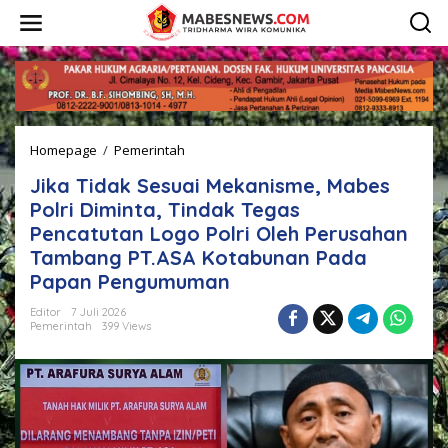
L
e
w
a
t
i
k
e
Homepage
/
Pemerintah
J
k
i
o
Jika Tidak Sesuai Mekanisme, Mabes
k
n
a
t
Polri Diminta, Tindak Tegas
T
e
Pencatutan Logo Polri Oleh Perusahan
i
n
Tambang PT.ASA Kotabunan Pada
d
a
Papan Pengumuman
k
S
Editor
7 Juli 2026
Pemerintah
399 Views
e
s
u
a
i
M
e