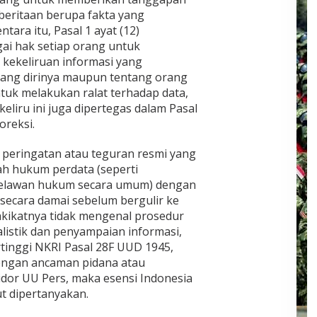
eritaan berupa fakta yang
ara itu, Pasal 1 ayat (12)
ai hak setiap orang untuk
kekeliruan informasi yang
ntang dirinya maupun tentang orang
untuk melakukan ralat terhadap data,
keliru ini juga dipertegas dalam Pasal
oreksi.
at peringatan atau teguran resmi yang
h hukum perdata (seperti
melawan hukum secara umum) dengan
secara damai sebelum bergulir ke
akikatnya tidak mengenal prosedur
alistik dan penyampaian informasi,
ertinggi NKRI Pasal 28F UUD 1945,
engan ancaman pidana atau
idor UU Pers, maka esensi Indonesia
t dipertanyakan.