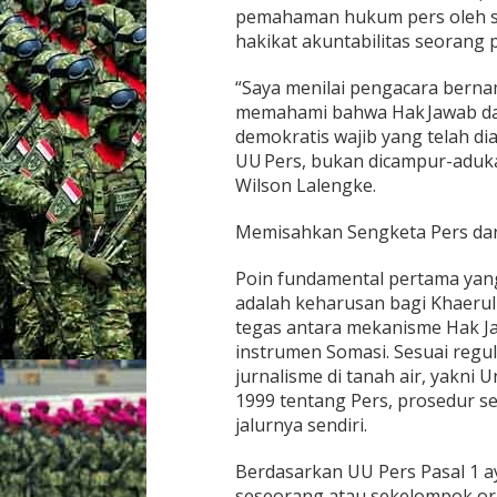
pemahaman hukum pers oleh sa
k
e
hakikat akuntabilitas seorang 
t
a
“Saya menilai pengacara berna
P
memahami bahwa Hak Jawab da
e
demokratis wajib yang telah dia
m
b
UU Pers, bukan dicampur-aduk
e
Wilson Lalengke.
r
i
Memisahkan Sengketa Pers dar
t
a
a
Poin fundamental pertama yang
n
adalah keharusan bagi Khaeru
M
tegas antara mekanisme Hak J
a
instrumen Somasi. Sesuai regul
r
jurnalisme di tanah air, yakn
t
i
1999 tentang Pers, prosedur s
n
jalurnya sendiri.
M
a
Berdasarkan UU Pers Pasal 1 ay
n
seseorang atau sekelompok o
o