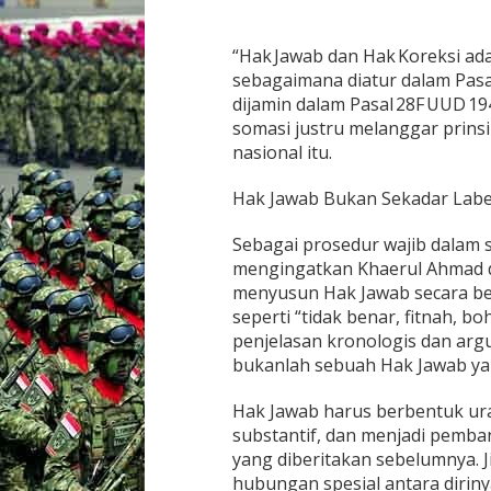
r
o
h
“Hak Jawab dan Hak Koreksi ad
o
sebagaimana diatur dalam Pasal
dijamin dalam Pasal 28F UUD 
somasi justru melanggar prinsi
nasional itu.
Hak Jawab Bukan Sekadar Label
Sebagai prosedur wajib dalam 
mengingatkan Khaerul Ahmad 
menyusun Hak Jawab secara be
seperti “tidak benar, fitnah, b
penjelasan kronologis dan arg
bukanlah sebuah Hak Jawab ya
Hak Jawab harus berbentuk urai
substantif, dan menjadi pemba
yang diberitakan sebelumnya. 
hubungan spesial antara dirinya