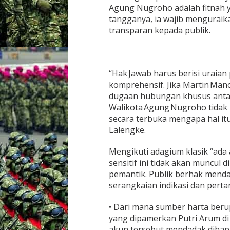
Agung Nugroho adalah fitnah
tangganya, ia wajib menguraika
transparan kepada publik.
“Hak Jawab harus berisi uraian 
komprehensif. Jika Martin Man
dugaan hubungan khusus antara 
Walikota Agung Nugroho tidak 
secara terbuka mengapa hal itu
Lalengke.
Mengikuti adagium klasik “ada 
sensitif ini tidak akan muncul
pemantik. Publik berhak menda
serangkaian indikasi dan pert
• Dari mana sumber harta beru
yang dipamerkan Putri Arum di
akun tersebut mendadak dihap