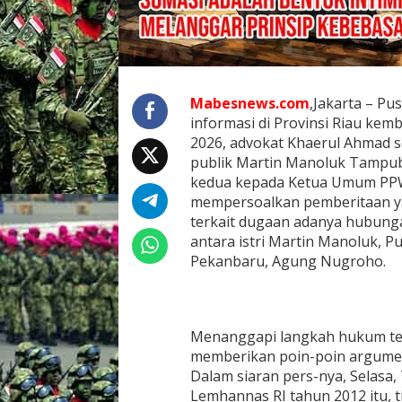
b
l
i
k
:
B
Mabesnews.com
,Jakarta – P
e
informasi di Provinsi Riau kemb
d
a
2026, advokat Khaerul Ahmad s
h
publik Martin Manoluk Tampu
Y
kedua kepada Ketua Umum PPWI
u
mempersoalkan pemberitaan ya
r
terkait dugaan adanya hubung
i
d
antara istri Martin Manoluk, P
i
Pekanbaru, Agung Nugroho.
s
a
t
a
s
Menanggapi langkah hukum ter
S
memberikan poin-poin argumen
e
Dalam siaran pers-nya, Selasa, 
n
Lemhannas RI tahun 2012 itu, 
g