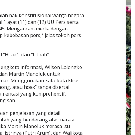
alah hak konstitusional warga negara
 1 ayat (11) dan (12) UU Pers serta
1945. Mengancam media dengan
p kebebasan pers,” jelas tokoh pers
 “Hoax” atau “Fitnah”
sengketa informasi, Wilson Lalengke
dan Martin Manoluk untuk
nar. Menggunakan kata-kata klise
ohong, atau hoax” tanpa disertai
umentasi yang komprehensif,
ng sah.
an penjelasan yang detail,
ntah yang benderang atas narasi
Jika Martin Manoluk merasa isu
, istrinya (Putri Arum), dan Walikota