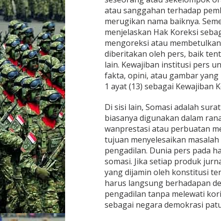
l
atau sanggahan terhadap pemb
u
merugikan nama baiknya. Sement
k
menjelaskan Hak Koreksi sebag
,
mengoreksi atau membetulkan 
P
u
diberitakan oleh pers, baik te
t
lain. Kewajiban institusi pers 
r
fakta, opini, atau gambar yang 
i
1 ayat (13) sebagai Kewajiban K
A
r
u
Di sisi lain, Somasi adalah sur
m
biasanya digunakan dalam rana
d
wanprestasi atau perbuatan 
a
tujuan menyelesaikan masalah 
n
pengadilan. Dunia pers pada h
A
g
somasi. Jika setiap produk jurn
u
yang dijamin oleh konstitusi t
n
harus langsung berhadapan d
g
pengadilan tanpa melewati kor
N
u
sebagai negara demokrasi patu
g