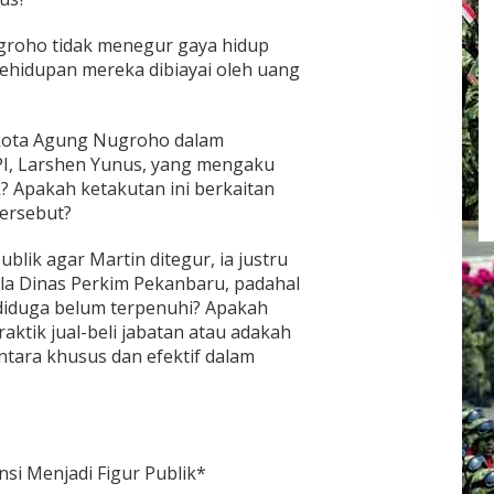
roho tidak menegur gaya hidup
hidupan mereka dibiayai oleh uang
ikota Agung Nugroho dalam
PI, Larshen Yunus, yang mengaku
? Apakah ketakutan ini berkaitan
ersebut?
blik agar Martin ditegur, ia justru
ala Dinas Perkim Pekanbaru, padahal
diduga belum terpenuhi? Apakah
praktik jual-beli jabatan atau adakah
ntara khusus dan efektif dalam
si Menjadi Figur Publik*