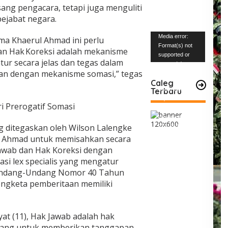
ng pengacara, tetapi juga menguliti
pejabat negara.
Pemutar
Media error:
ma Khaerul Ahmad ini perlu
Video
Format(s) not
n Hak Koreksi adalah mekanisme
supported or
tur secara jelas dan tegas dalam
source(s) not
an dengan mekanisme somasi,” tegas
found
Caleg
Terbaru
Unduh Berkas:
https://www.mabe
i Prerogatif Somasi
snews.com/wp-
content/uploads/2
 ditegaskan oleh Wilson Lalengke
023/12/VID-
20231227-
l Ahmad untuk memisahkan secara
WA0004.mp4?_=1
awab dan Hak Koreksi dengan
asi lex specialis yang mengatur
i Undang-Undang Nomor 40 Tahun
engketa pemberitaan memiliki
at (11), Hak Jawab adalah hak
rang untuk memberikan tanggapan