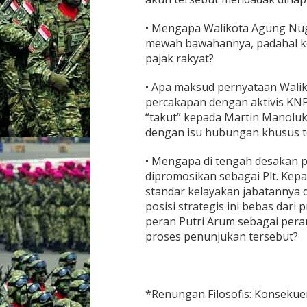
• Mengapa Walikota Agung Nug
mewah bawahannya, padahal ke
pajak rakyat?
• Apa maksud pernyataan Wal
percakapan dengan aktivis KN
“takut” kepada Martin Manoluk
dengan isu hubungan khusus t
• Mengapa di tengah desakan pu
dipromosikan sebagai Plt. Kep
standar kelayakan jabatannya 
posisi strategis ini bebas dari 
peran Putri Arum sebagai pera
proses penunjukan tersebut?
*Renungan Filosofis: Konsekuen