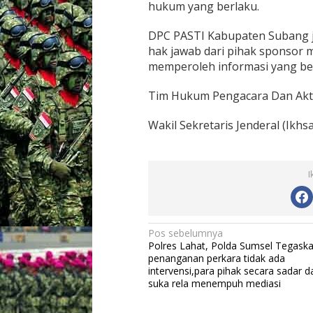
hukum yang berlaku.
e
r
DPC PASTI Kabupaten Subang j
i
k
hak jawab dari pihak sponsor
a
memperoleh informasi yang be
n
P
Tim Hukum Pengacara Dan Aktivi
e
n
d
Wakil Sekretaris Jenderal (Ikhs
a
m
p
i
I
n
g
a
n
N
Pos sebelumnya
H
Polres Lahat, Polda Sumsel Tegask
u
a
penanganan perkara tidak ada
k
v
intervensi,para pihak secara sadar d
u
suka rela menempuh mediasi
m
i
.