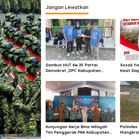
g
Jangan Lewatkan
a
s
i
p
o
s
Sambut HUT Ke 25 Partai
Sosok Ya
Demokrat ,DPC Kabupaten
Kaat Sia
Pulang Pisau Gelar Kerja Bakti
Pemiliha
Bersihkan Lingkungan Rumah
Kotabun
Ibadah,Melalui Gerakan Langit
Biru Indonesia ASRI.
Kunjungan Kerja Bina Wilayah
Polindes
Tim Penggerak PKK Kabupaten
Mangkra
Tangerang di Desa Jati Mulya,
Engge K