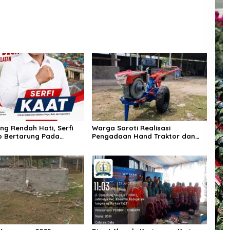
Setengah Tembok
Kecamatan Kosambi Tahun 2026
ng Rendah Hati, Serfi
Warga Soroti Realisasi
p Bertarung Pada
Pengadaan Hand Traktor dan
n Kepala Desa
Kondisi BUMDes di Desa Kendu
an Selatan
Wela