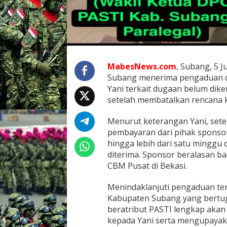
P
A
S
T
I
K
a
MabesNews.com
, Subang, 5 
b
Subang menerima pengaduan d
u
Yani terkait dugaan belum dik
p
a
setelah membatalkan rencana 
t
e
Menurut keterangan Yani, set
n
pembayaran dari pihak spons
S
hingga lebih dari satu minggu
u
b
diterima. Sponsor beralasan 
a
CBM Pusat di Bekasi.
n
g
Menindaklanjuti pengaduan ter
S
Kabupaten Subang yang bertug
i
a
beratribut PASTI lengkap ak
p
kepada Yani serta mengupayak
B