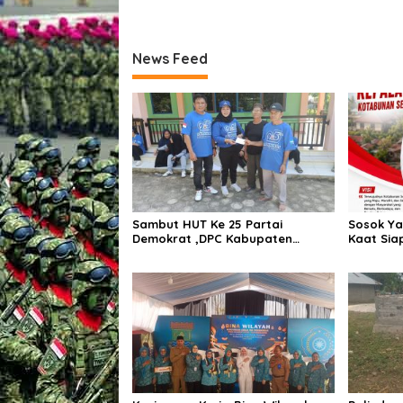
Kecamatan Kosambi
Berdiri 
News Feed
Sambut HUT Ke 25 Partai
Sosok Ya
Demokrat ,DPC Kabupaten
Kaat Sia
Pulang Pisau Gelar Kerja Bakti
Pemiliha
Bersihkan Lingkungan Rumah
Kotabun
Ibadah,Melalui Gerakan Langit
Biru Indonesia ASRI.