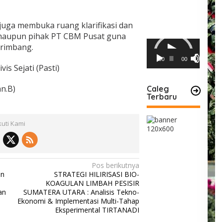
uga membuka ruang klarifikasi dan
 maupun pihak PT CBM Pusat guna
Pemutar
rimbang.
Video
00:00
00:00
s Sejati (Pasti)
an.B)
Caleg
Terbaru
kuti Kami
Pos berikutnya
an
STRATEGI HILIRISASI BIO-
KOAGULAN LIMBAH PESISIR
an
SUMATERA UTARA : Analisis Tekno-
Ekonomi & Implementasi Multi-Tahap
Eksperimental TIRTANADI