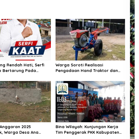
ng Rendah Hati, Serfi
Warga Soroti Realisasi
p Bertarung Pada
Pengadaan Hand Traktor dan
n Kepala Desa
Kondisi BUMDes di Desa Kendu
an Selatan
Wela
 Anggaran 2025
Bina Wilayah: Kunjungan Kerja
k, Warga Desa Ana
Tim Penggerak PKK Kabupaten
ecewa: Bangunan Baru
Tangerang di Desa Jati Mulya,