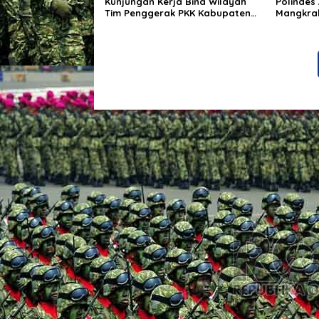
Kunjungan Kerja Bina Wilayah
Polindes
Tim Penggerak PKK Kabupaten
Mangkra
Tangerang di Desa Jati Mulya,
Engge K
Kecamatan Kosambi
Berdiri 