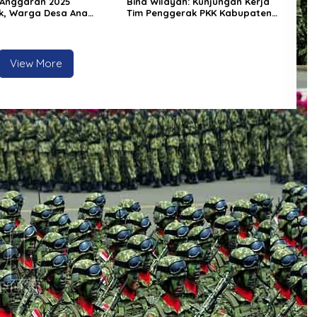
 Anggaran 2025
Bina Wilayah: Kunjungan Kerja
k, Warga Desa Ana
Tim Penggerak PKK Kabupaten
ecewa: Bangunan Baru
Tangerang di Desa Jati Mulya,
Setengah Tembok
Kecamatan Kosambi Tahun 2026
View More