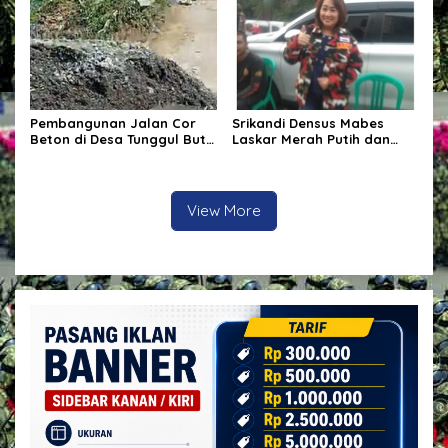
Yang Dilakukan Oleh
KETAMINE DI PERAIRAN
Beberapa Orang Massa
BATAM
Berjumlah Sekitar 50
Orang
Pembangunan Jalan Cor
Srikandi Densus Mabes
Beton di Desa Tunggul Bute
Laskar Merah Putih dan
Diawasi Ketat, Hasil Tak
Ketua UMKM Jakarta
Sesuai Kontrak Berpotensi
Selatan Rayakan Ulang
Ditolak
Tahun ke-60
View More