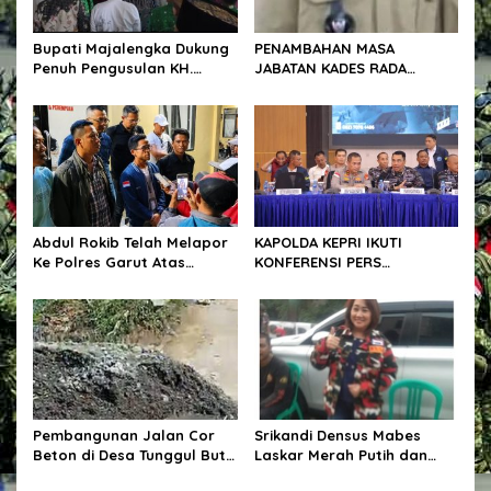
o
s
Bupati Majalengka Dukung
PENAMBAHAN MASA
Penuh Pengusulan KH.
JABATAN KADES RADA
Abbas Abdul Jamil Sebagai
MALANDO PICU KEMARAHAN
Pahlawan Nasional
WARGA, SOROT TEMUAN
2021-2022 DAN POTONGAN
BLT EKSTRIM.
Abdul Rokib Telah Melapor
KAPOLDA KEPRI IKUTI
Ke Polres Garut Atas
KONFERENSI PERS
Dugaan Pengeroyokan Dan
PENGUNGKAPAN
Intimidasi Terhadap Dirinya
PENYELUNDUPAN 1,3 TON
Yang Dilakukan Oleh
KETAMINE DI PERAIRAN
Beberapa Orang Massa
BATAM
Berjumlah Sekitar 50
Orang
Pembangunan Jalan Cor
Srikandi Densus Mabes
Beton di Desa Tunggul Bute
Laskar Merah Putih dan
Diawasi Ketat, Hasil Tak
Ketua UMKM Jakarta