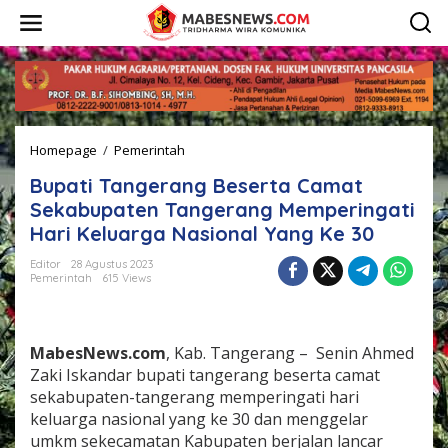
L
e
w
a
t
i
k
e
Homepage
/
Pemerintah
B
k
u
o
Bupati Tangerang Beserta Camat
p
n
a
t
Sekabupaten Tangerang Memperingati
t
e
Hari Keluarga Nasional Yang Ke 30
i
n
T
Editor
28 Agustus 2023
a
Pemerintah
615 Views
n
g
e
r
MabesNews.com
, Kab. Tangerang – Senin Ahmed
a
Zaki Iskandar bupati tangerang beserta camat
n
sekabupaten-tangerang memperingati hari
g
keluarga nasional yang ke 30 dan menggelar
B
e
umkm sekecamatan Kabupaten berjalan lancar