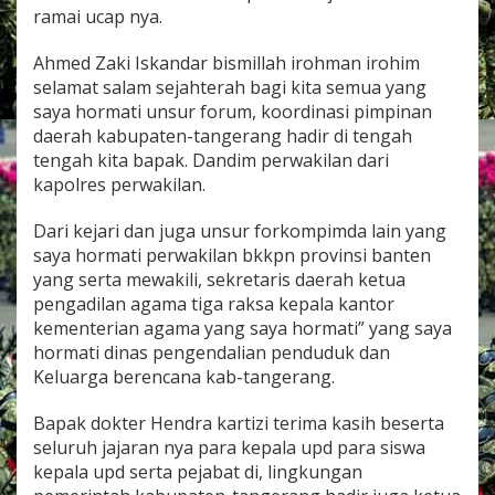
s
ramai ucap nya.
e
r
Ahmed Zaki Iskandar bismillah irohman irohim
t
selamat salam sejahterah bagi kita semua yang
a
C
saya hormati unsur forum, koordinasi pimpinan
a
daerah kabupaten-tangerang hadir di tengah
m
tengah kita bapak. Dandim perwakilan dari
a
kapolres perwakilan.
t
S
e
Dari kejari dan juga unsur forkompimda lain yang
k
saya hormati perwakilan bkkpn provinsi banten
a
yang serta mewakili, sekretaris daerah ketua
b
pengadilan agama tiga raksa kepala kantor
u
kementerian agama yang saya hormati” yang saya
p
a
hormati dinas pengendalian penduduk dan
t
Keluarga berencana kab-tangerang.
e
n
Bapak dokter Hendra kartizi terima kasih beserta
T
seluruh jajaran nya para kepala upd para siswa
a
n
kepala upd serta pejabat di, lingkungan
g