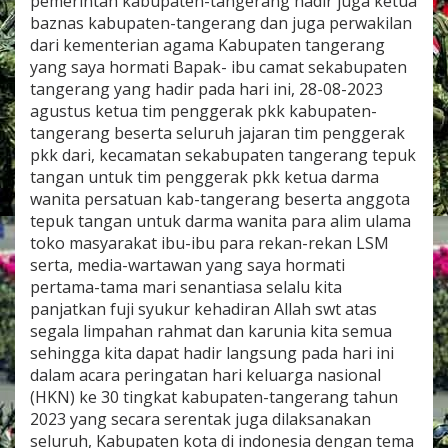
pemerintah kabupaten-tangerang hadir juga ketua
e
baznas kabupaten-tangerang dan juga perwakilan
r
dari kementerian agama Kabupaten tangerang
a
n
yang saya hormati Bapak- ibu camat sekabupaten
g
tangerang yang hadir pada hari ini, 28-08-2023
M
agustus ketua tim penggerak pkk kabupaten-
e
tangerang beserta seluruh jajaran tim penggerak
m
pkk dari, kecamatan sekabupaten tangerang tepuk
p
e
tangan untuk tim penggerak pkk ketua darma
r
wanita persatuan kab-tangerang beserta anggota
i
tepuk tangan untuk darma wanita para alim ulama
n
toko masyarakat ibu-ibu para rekan-rekan LSM
g
a
serta, media-wartawan yang saya hormati
t
pertama-tama mari senantiasa selalu kita
i
panjatkan fuji syukur kehadiran Allah swt atas
H
segala limpahan rahmat dan karunia kita semua
a
sehingga kita dapat hadir langsung pada hari ini
r
i
dalam acara peringatan hari keluarga nasional
K
(HKN) ke 30 tingkat kabupaten-tangerang tahun
e
2023 yang secara serentak juga dilaksanakan
l
seluruh, Kabupaten kota di indonesia dengan tema
u