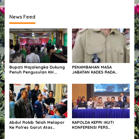
Sesuai Kontrak Berpotensi
Selatan Rayakan Ulang
Ditolak
Tahun ke-60
News Feed
Bupati Majalengka Dukung
PENAMBAHAN MASA
Penuh Pengusulan KH.
JABATAN KADES RADA
Abbas Abdul Jamil Sebagai
MALANDO PICU KEMARAHAN
Pahlawan Nasional
WARGA, SOROT TEMUAN
2021-2022 DAN POTONGAN
BLT EKSTRIM.
Abdul Rokib Telah Melapor
KAPOLDA KEPRI IKUTI
Ke Polres Garut Atas
KONFERENSI PERS
Dugaan Pengeroyokan Dan
PENGUNGKAPAN
Intimidasi Terhadap Dirinya
PENYELUNDUPAN 1,3 TON