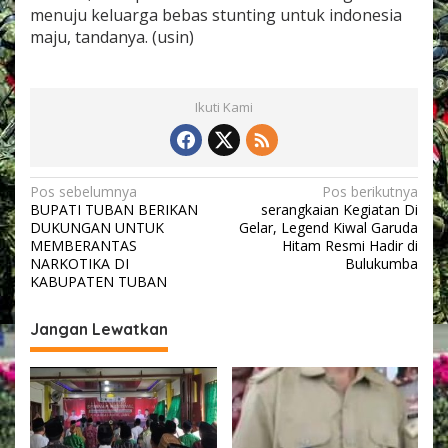
a
menuju keluarga bebas stunting untuk indonesia
r
maju, tandanya. (usin)
g
a
N
a
Ikuti Kami
s
i
o
n
N
Pos sebelumnya
Pos berikutnya
a
BUPATI TUBAN BERIKAN
serangkaian Kegiatan Di
l
a
DUKUNGAN UNTUK
Gelar, Legend Kiwal Garuda
Y
v
MEMBERANTAS
Hitam Resmi Hadir di
a
NARKOTIKA DI
Bulukumba
n
i
KABUPATEN TUBAN
g
K
g
e
Jangan Lewatkan
a
3
0
s
i
p