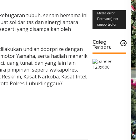
Pemutar
Media error:
 kebugaran tubuh, senam bersama ini
Video
Format(s) not
t solidaritas dan sinergi antara
supported or
seperti yang disampaikan oleh
source(s) not
found
Caleg
Terbaru
Unduh Berkas:
dilakukan undian doorprize dengan
https://www.mabe
 motor Yamaha, serta hadiah menarik
snews.com/wp-
ci, uang tunai, dan yang lain lain
content/uploads/2
para pimpinan, seperti wakapolres,
023/12/VID-
20231227-
 Reskrim, Kasat Narkoba, Kasat Intel,
WA0004.mp4?_=1
gota Polres Lubuklinggau//