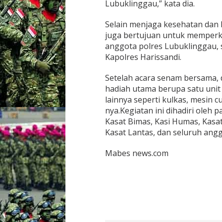
Lubuklinggau,” kata dia.
7
7
Selain menjaga kesehatan dan
D
i
juga bertujuan untuk memperkua
p
anggota polres Lubuklinggau, 
o
Kapolres Harissandi.
l
r
Setelah acara senam bersama, 
e
s
hadiah utama berupa satu unit
k
lainnya seperti kulkas, mesin cu
o
nya.Kegiatan ini dihadiri oleh 
t
Kasat Bimas, Kasi Humas, Kasat
a
Kasat Lantas, dan seluruh ang
L
u
b
Mabes news.com
u
k
l
i
n
g
g
a