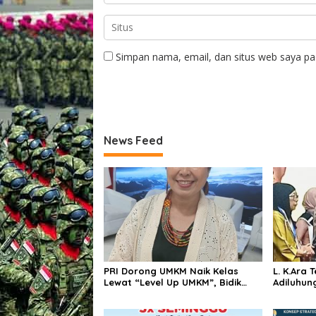
Simpan nama, email, dan situs web saya pa
News Feed
PRI Dorong UMKM Naik Kelas
L. K.Ara
Lewat “Level Up UMKM”, Bidik
Adiluhung Sebuah Penghorm
Pasar Nasional hingga
bagi Pen
Internasional
Bangsa