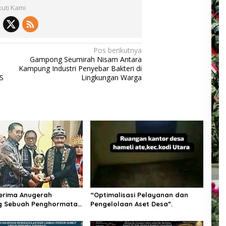
kuti Kami
Pos berikutnya
Gampong Seumirah Nisam Antara
Kampung Industri Penyebar Bakteri di
S
Lingkungan Warga
 Terima Anugerah
“Optimalisasi Pelayanan dan
atan
Pengelolaan Aset Desa”.
yair yang Jaga Nurani