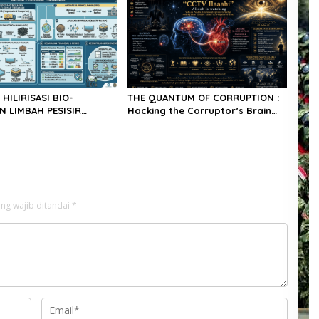
 HILIRISASI BIO-
THE QUANTUM OF CORRUPTION :
 LIMBAH PESISIR
Hacking the Corruptor’s Brain
 UTARA : Analisis Tekno-
via Bio-Metafisika, Anatomi SA-
& Implementasi Multi-
Node Jantung & Kesadaran
sperimental TIRTANADI
Transendental “CCTV Ilaaahi”
ng wajib ditandai
*