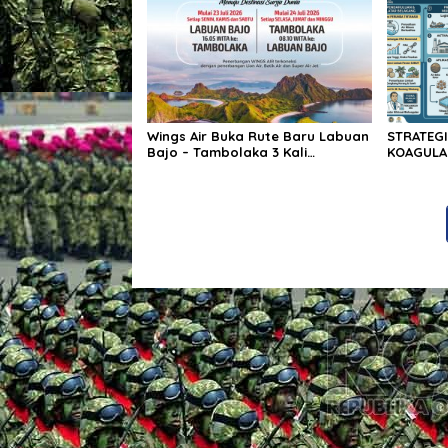
Wings Air Buka Rute Baru Labuan
STRATEGI
Bajo – Tambolaka 3 Kali
KOAGULAN
Seminggu, Dukung Pariwisata
SUMATERA
NTT LABUAN BAJO.
Ekonomi 
Tahap Ek