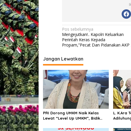
u
I
,
D
a
n
N
Pos sebelumnya
m
Mengejutkan!.. Kapolri Keluarkan
e
a
Perintah Keras Kepada
n
v
Propam,”Pecat Dan Pidanakan AKP 
g
g
i
e
Jangan Lewatkan
g
l
a
a
r
s
k
a
i
n
p
s
e
o
n
a
s
PRI Dorong UMKM Naik Kelas
L. K.Ara
m
Lewat “Level Up UMKM”, Bidik
Adiluhung Sebuah Penghorm
d
Pasar Nasional hingga
bagi Pen
a
Internasional
Bangsa
n