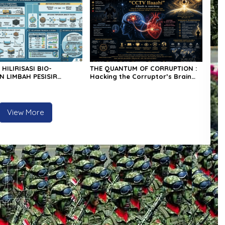
 HILIRISASI BIO-
THE QUANTUM OF CORRUPTION :
 LIMBAH PESISIR
Hacking the Corruptor’s Brain
 UTARA : Analisis Tekno-
via Bio-Metafisika, Anatomi SA-
& Implementasi Multi-
Node Jantung & Kesadaran
sperimental TIRTANADI
Transendental “CCTV Ilaaahi”
View More