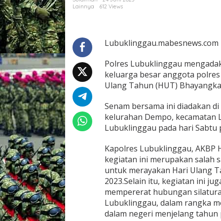
r
Lainnya
612 Views
a
,
m
e
Lubuklinggau.mabesnews.com
r
a
Polres Lubuklinggau mengada
y
keluarga besar anggota polres
a
Ulang Tahun (HUT) Bhayangkar
k
a
n
Senam bersama ini diadakan di
u
kelurahan Dempo, kecamatan L
l
Lubuklinggau pada hari Sabtu p
a
n
Kapolres Lubuklinggau, AKBP 
g
t
kegiatan ini merupakan salah s
a
untuk merayakan Hari Ulang T
h
2023.Selain itu, kegiatan ini j
u
mempererat hubungan silatura
n
k
Lubuklinggau, dalam rangka m
e
dalam negeri menjelang tahun p
-